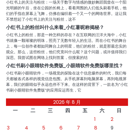
小红书上的关注与粉丝：一场关于数字与情感的微妙舞蹈我曾在一个阳
光明媚的午后，坐在公园的长椅上，看着周围的人们低头刷着手机，他
们的手指在屏幕上飞舞，仿佛在编织着一个又一个的网络世界。这让我
不禁想起了小红书上的关注与粉丝，这不
小红书上的粉丝叫什么来着_小红薯昵称揭秘？
小红书上的粉丝，那是一种怎样的存在？在互联网的汪洋大海中，小红
书就像一颗璀璨的明珠，照亮了无数年轻人的生活。而在小红书的舞台
上，每一位创作者都如同舞台上的明星，他们的粉丝，就是那最忠实的
观众。那么，这些粉丝，他们究竟叫什么呢？这个问题，或许值得我们
深思。我曾试图在网络上找到答案，但搜索的结
小红书刷小眼睛软件免费版_小眼睛软件免费版哪里找？
小红书刷小眼睛软件，一场视觉的探险在这个信息爆炸的时代，我们每
天都被各式各样的视觉信息包围。从手机屏幕到电脑屏幕，再到电视屏
幕，我们的眼睛似乎永远也停不下来。在这样的背景下，一款名为“小红
书刷小眼睛软件免费版”的应用应运而生，它
2026 年 8 月
一
二
三
四
五
六
日
1
2
3
4
5
6
7
8
9