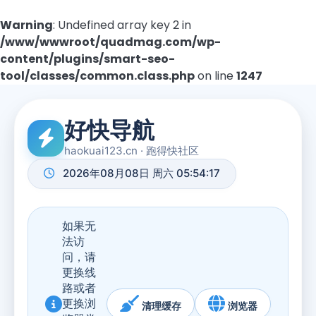
Warning
: Undefined array key 2 in
/www/wwwroot/quadmag.com/wp-
content/plugins/smart-seo-
tool/classes/common.class.php
on line
1247