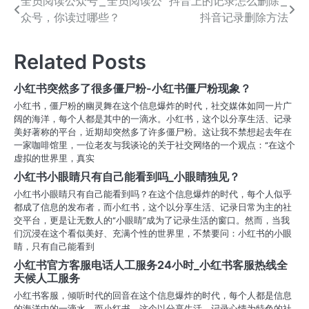
全员阅读公众号_全员阅读公
抖音上的记录怎么删除_
文
众号，你读过哪些？
抖音记录删除方法
章
导
Related Posts
航
小红书突然多了很多僵尸粉-小红书僵尸粉现象？
小红书，僵尸粉的幽灵舞在这个信息爆炸的时代，社交媒体如同一片广
阔的海洋，每个人都是其中的一滴水。小红书，这个以分享生活、记录
美好著称的平台，近期却突然多了许多僵尸粉。这让我不禁想起去年在
一家咖啡馆里，一位老友与我谈论的关于社交网络的一个观点：“在这个
虚拟的世界里，真实
小红书小眼睛只有自己能看到吗_小眼睛独见？
小红书小眼睛只有自己能看到吗？在这个信息爆炸的时代，每个人似乎
都成了信息的发布者，而小红书，这个以分享生活、记录日常为主的社
交平台，更是让无数人的“小眼睛”成为了记录生活的窗口。然而，当我
们沉浸在这个看似美好、充满个性的世界里，不禁要问：小红书的小眼
睛，只有自己能看到
小红书官方客服电话人工服务24小时_小红书客服热线全
天候人工服务
小红书客服，倾听时代的回音在这个信息爆炸的时代，每个人都是信息
的海洋中的一滴水。而小红书，这个以分享生活、记录心情为特色的社