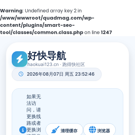
Warning
: Undefined array key 2 in
/www/wwwroot/quadmag.com/wp-
content/plugins/smart-seo-
tool/classes/common.class.php
on line
1247