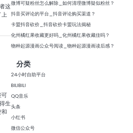
微博可疑粉丝怎么解除_如何清理微博疑似粉丝？
者这
抖音买评论的平台_抖音评论购买渠道？
了上
卡盟抖音砍价_抖音砍价卡盟玩法揭秘
化州橘红果收藏更好吗_化州橘红果收藏佳吗？
物种起源漫画公众号阅读_物种起源漫画读后感？
分类
24小时自助平台
BILIBILI
些可
QQ音乐
得生
头条
赞和
小红书
微信公众号