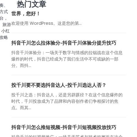
热门文章
奏、
方式
世界，您好！
台，
欢迎使用 WordPress。这是您的第…
、旅游
：小红
攻略
抖音千川怎么拉体验分-抖音千川体验分提升技巧
抖音千川体验分：一场关于数字与情感的拉锯战在这个信息
爆炸的时代，抖音已经成为了我们生活中不可或缺的一部
分。而抖...
投千川要不要选抖音达人-投千川选达人否？
投千川之选：抖音达人，还是另辟蹊径？在这个信息爆炸的
时代，千川投放成为了品牌和内容创作者们争相探讨的焦
点。而其...
抖音千川怎么推短视频-抖音千川短视频投放技巧
抖音千川的短视频推广：一场关于艺术与技术的邂逅在这个