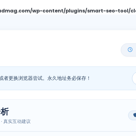
mag.com/wp-content/plugins/smart-seo-tool/cl