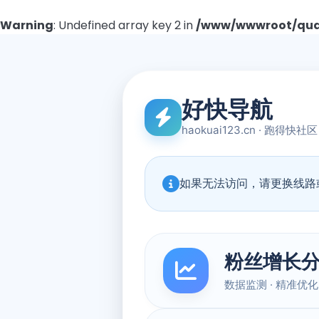
Warning
: Undefined array key 2 in
/www/wwwroot/quad