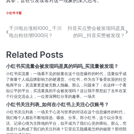
真挚，旨在引发读者对这一现象的深入思考。
小红书卡盟
千川电台涨粉1000_千川
抖音买点赞会被发现吗是真
文
电台粉丝增1000问？
的吗_抖音买赞被发现？
章
导
Related Posts
航
小红书买流量会被发现吗是真的吗吗_买流量被发现？
小红书买流量：一场看不见的较量在这个信息爆炸的时代，流量似乎成
了衡量个人或品牌影响力的硬通货。小红书，作为当下备受欢迎的社交
电商平台，其流量更是被无数人觊觎。那么，问题来了：在这样一个看
似公平的平台，买流量真的不会被发现吗？这让我不禁想起了去年在某
个行业交流会上，一位资深网红分享的趣事。一场关
小红书关注列表_如何在小红书上关注心仪账号？
小红书关注列表：一场关于心灵与世界的对话在这个信息爆炸的时代，
我们每个人都在不断地筛选、吸收、分享。而小红书，这个以分享生
活、记录心情为主阵地的平台，似乎成为了我们心灵的驿站。那么，究
竟是什么构成了我们的关注列表？它背后又隐藏着怎样的秘密？那些陪