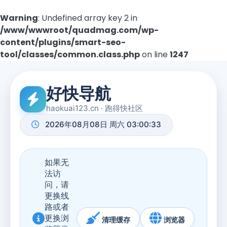
Warning
: Undefined array key 2 in
/www/wwwroot/quadmag.com/wp-
content/plugins/smart-seo-
tool/classes/common.class.php
on line
1247