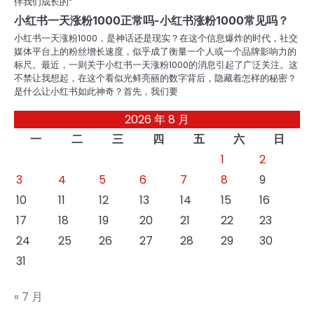
伴我们成长的“
小红书一天涨粉1000正常吗-小红书涨粉1000常见吗？
小红书一天涨粉1000，是神话还是现实？在这个信息爆炸的时代，社交
媒体平台上的粉丝增长速度，似乎成了衡量一个人或一个品牌影响力的
标尺。最近，一则关于小红书一天涨粉1000的消息引起了广泛关注。这
不禁让我想起，在这个看似光鲜亮丽的数字背后，隐藏着怎样的秘密？
是什么让小红书如此神奇？首先，我们要
2026 年 8 月
一
二
三
四
五
六
日
1
2
3
4
5
6
7
8
9
10
11
12
13
14
15
16
17
18
19
20
21
22
23
24
25
26
27
28
29
30
31
« 7 月