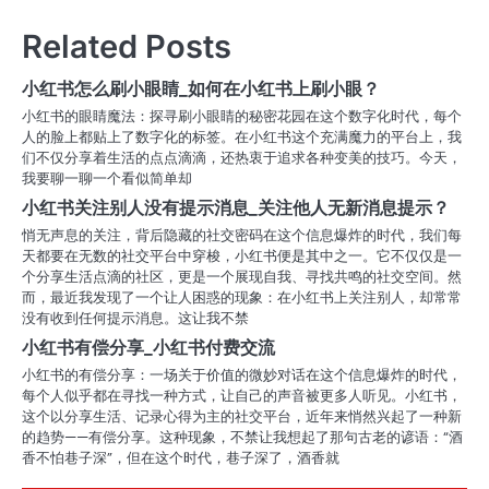
导
Related Posts
航
小红书怎么刷小眼睛_如何在小红书上刷小眼？
小红书的眼睛魔法：探寻刷小眼睛的秘密花园在这个数字化时代，每个
人的脸上都贴上了数字化的标签。在小红书这个充满魔力的平台上，我
们不仅分享着生活的点点滴滴，还热衷于追求各种变美的技巧。今天，
我要聊一聊一个看似简单却
小红书关注别人没有提示消息_关注他人无新消息提示？
悄无声息的关注，背后隐藏的社交密码在这个信息爆炸的时代，我们每
天都要在无数的社交平台中穿梭，小红书便是其中之一。它不仅仅是一
个分享生活点滴的社区，更是一个展现自我、寻找共鸣的社交空间。然
而，最近我发现了一个让人困惑的现象：在小红书上关注别人，却常常
没有收到任何提示消息。这让我不禁
小红书有偿分享_小红书付费交流
小红书的有偿分享：一场关于价值的微妙对话在这个信息爆炸的时代，
每个人似乎都在寻找一种方式，让自己的声音被更多人听见。小红书，
这个以分享生活、记录心得为主的社交平台，近年来悄然兴起了一种新
的趋势——有偿分享。这种现象，不禁让我想起了那句古老的谚语：“酒
香不怕巷子深”，但在这个时代，巷子深了，酒香就