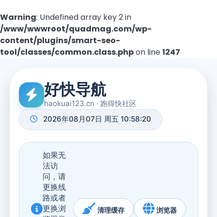
Warning
: Undefined array key 2 in
/www/wwwroot/quadmag.com/wp-
content/plugins/smart-seo-
tool/classes/common.class.php
on line
1247