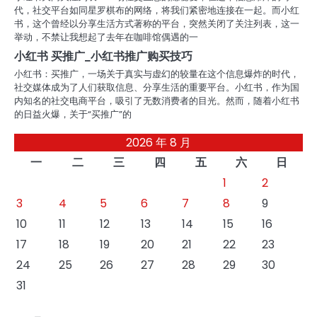
代，社交平台如同星罗棋布的网络，将我们紧密地连接在一起。而小红
书，这个曾经以分享生活方式著称的平台，突然关闭了关注列表，这一
举动，不禁让我想起了去年在咖啡馆偶遇的一
小红书 买推广_小红书推广购买技巧
小红书：买推广，一场关于真实与虚幻的较量在这个信息爆炸的时代，
社交媒体成为了人们获取信息、分享生活的重要平台。小红书，作为国
内知名的社交电商平台，吸引了无数消费者的目光。然而，随着小红书
的日益火爆，关于“买推广”的
2026 年 8 月
一
二
三
四
五
六
日
1
2
3
4
5
6
7
8
9
10
11
12
13
14
15
16
17
18
19
20
21
22
23
24
25
26
27
28
29
30
31