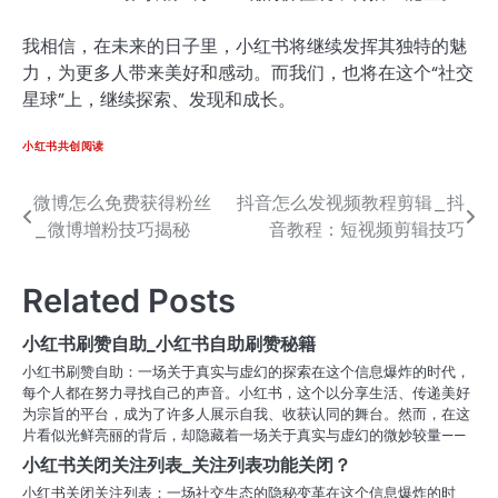
我相信，在未来的日子里，小红书将继续发挥其独特的魅
力，为更多人带来美好和感动。而我们，也将在这个“社交
星球”上，继续探索、发现和成长。
小红书共创阅读
微博怎么免费获得粉丝
抖音怎么发视频教程剪辑_抖
文
_微博增粉技巧揭秘
音教程：短视频剪辑技巧
章
导
Related Posts
航
小红书刷赞自助_小红书自助刷赞秘籍
小红书刷赞自助：一场关于真实与虚幻的探索在这个信息爆炸的时代，
每个人都在努力寻找自己的声音。小红书，这个以分享生活、传递美好
为宗旨的平台，成为了许多人展示自我、收获认同的舞台。然而，在这
片看似光鲜亮丽的背后，却隐藏着一场关于真实与虚幻的微妙较量——
小红书关闭关注列表_关注列表功能关闭？
小红书关闭关注列表：一场社交生态的隐秘变革在这个信息爆炸的时