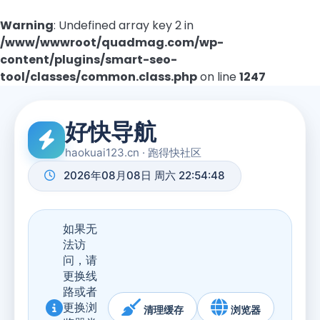
Warning
: Undefined array key 2 in
/www/wwwroot/quadmag.com/wp-
content/plugins/smart-seo-
tool/classes/common.class.php
on line
1247