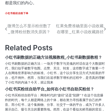
都是我们的内心。
小红书粉丝自助下单
微博怎么不显示粉丝数了
红果免费准确里面小说收藏
文
_微博粉丝数消失原因？
在哪里_红果小说收藏路径
章
导
Related Posts
航
小红书刷数据的正确方法视频教程_小红书刷数据教程？
小红书刷数据的正确方法：一场关于数字与灵魂的对话在这个大数据时
代，我们似乎被数字包围。点赞、关注、转发，这些数字成了衡量一个
人在网络世界影响力的标准。小红书，这个以分享生活方式为初衷的平
台，也不例外。然而，当我们在追求数字增长的过程中，是否真的理解
了小红书的内涵？今天，就让我来
小红书买粉丝自助平台_如何在小红书自助买粉丝？
小红书买粉丝自助平台：网络时代的“捷径”还是“陷阱”？在这个信息爆
炸的时代，每个人都是网络上的个体，都在努力寻找着属于自己的声
音。而小红书，这个集购物、分享、社交于一体的平台，成为了许多人
展示自己、吸引关注的重要阵地。然而，在这个看似光鲜亮丽的背后，