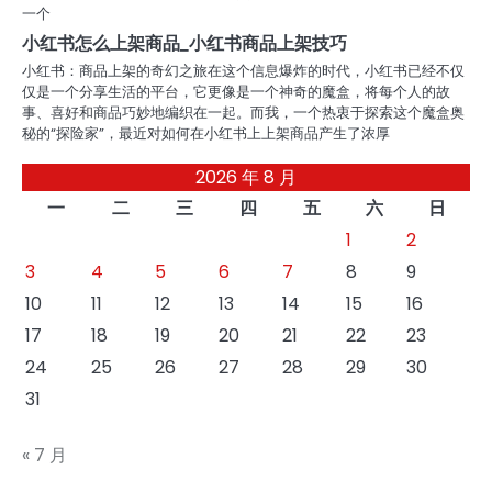
一个
小红书怎么上架商品_小红书商品上架技巧
小红书：商品上架的奇幻之旅在这个信息爆炸的时代，小红书已经不仅
仅是一个分享生活的平台，它更像是一个神奇的魔盒，将每个人的故
事、喜好和商品巧妙地编织在一起。而我，一个热衷于探索这个魔盒奥
秘的“探险家”，最近对如何在小红书上上架商品产生了浓厚
2026 年 8 月
一
二
三
四
五
六
日
1
2
3
4
5
6
7
8
9
10
11
12
13
14
15
16
17
18
19
20
21
22
23
24
25
26
27
28
29
30
31
« 7 月