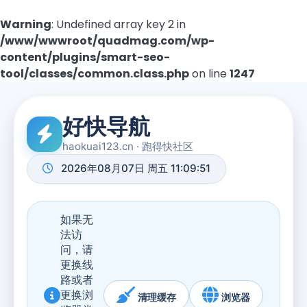
Warning
: Undefined array key 2 in
/www/wwwroot/quadmag.com/wp-
content/plugins/smart-seo-
tool/classes/common.class.php
on line
1247