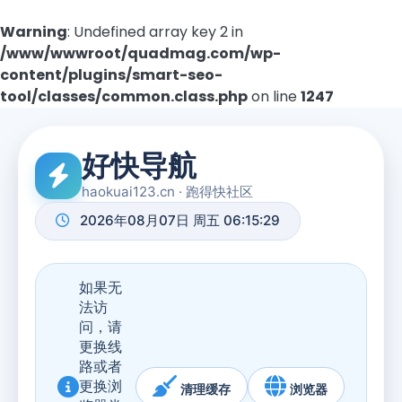
Warning
: Undefined array key 2 in
/www/wwwroot/quadmag.com/wp-
content/plugins/smart-seo-
tool/classes/common.class.php
on line
1247