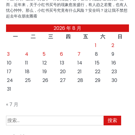
而，近年来，关于小红书买号的现象愈发盛行，有人趋之若鹜，也有人
忧心忡忡。那么，小红书买号究竟有什么风险？安全吗？这让我不禁想
起去年在朋友圈看
2026 年 8 月
一
二
三
四
五
六
日
1
2
3
4
5
6
7
8
9
10
11
12
13
14
15
16
17
18
19
20
21
22
23
24
25
26
27
28
29
30
31
« 7 月
搜
索：