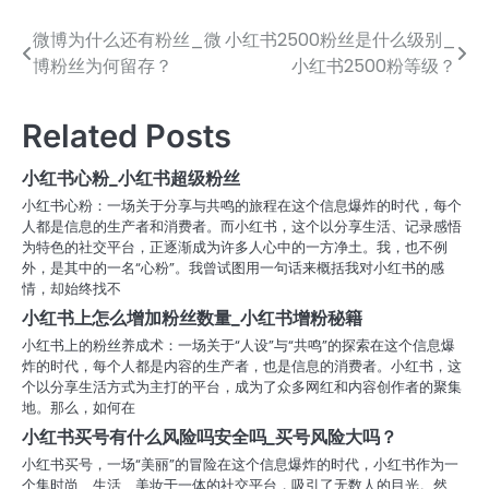
微博为什么还有粉丝_微
小红书2500粉丝是什么级别_
文
博粉丝为何留存？
小红书2500粉等级？
章
导
Related Posts
航
小红书心粉_小红书超级粉丝
小红书心粉：一场关于分享与共鸣的旅程在这个信息爆炸的时代，每个
人都是信息的生产者和消费者。而小红书，这个以分享生活、记录感悟
为特色的社交平台，正逐渐成为许多人心中的一方净土。我，也不例
外，是其中的一名“心粉”。我曾试图用一句话来概括我对小红书的感
情，却始终找不
小红书上怎么增加粉丝数量_小红书增粉秘籍
小红书上的粉丝养成术：一场关于“人设”与“共鸣”的探索在这个信息爆
炸的时代，每个人都是内容的生产者，也是信息的消费者。小红书，这
个以分享生活方式为主打的平台，成为了众多网红和内容创作者的聚集
地。那么，如何在
小红书买号有什么风险吗安全吗_买号风险大吗？
小红书买号，一场“美丽”的冒险在这个信息爆炸的时代，小红书作为一
个集时尚、生活、美妆于一体的社交平台，吸引了无数人的目光。然