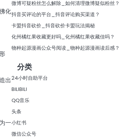
微博可疑粉丝怎么解除_如何清理微博疑似粉丝？
佛化
抖音买评论的平台_抖音评论购买渠道？
卡盟抖音砍价_抖音砍价卡盟玩法揭秘
化州橘红果收藏更好吗_化州橘红果收藏佳吗？
物种起源漫画公众号阅读_物种起源漫画读后感？
形
分类
24小时自助平台
造出
BILIBILI
QQ音乐
头条
为一
小红书
微信公众号