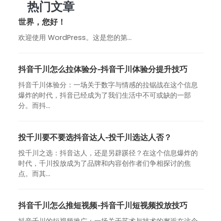
热门文章
世界，您好！
欢迎使用 WordPress。这是您的第…
抖音千川怎么拉体验分-抖音千川体验分提升技巧
抖音千川体验分：一场关于数字与情感的拉锯战在这个信息
爆炸的时代，抖音已经成为了我们生活中不可或缺的一部
分。而抖...
投千川要不要选抖音达人-投千川选达人否？
投千川之选：抖音达人，还是另辟蹊径？在这个信息爆炸的
时代，千川投放成为了品牌和内容创作者们争相探讨的焦
点。而其...
抖音千川怎么推短视频-抖音千川短视频投放技巧
抖音千川的短视频推广：一场关于艺术与技术的邂逅在这个