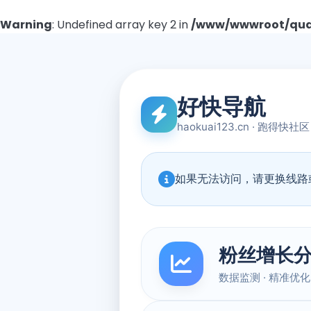
Warning
: Undefined array key 2 in
/www/wwwroot/quad