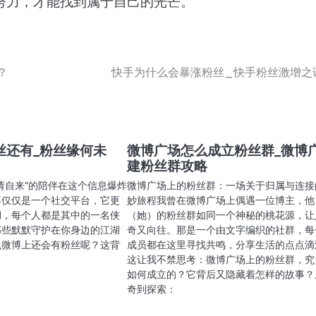
努力，才能找到属于自己的光芒。
？
快手为什么会暴涨粉丝_快手粉丝激增之
丝还有_粉丝缘何未
微博广场怎么成立粉丝群_微博
建粉丝群攻略
请自来”的陪伴在这个信息爆炸
微博广场上的粉丝群：一场关于归属与连接
不仅仅是一个社交平台，它更
妙旅程我曾在微博广场上偶遇一位博主，他
湖，每个人都是其中的一名侠
（她）的粉丝群如同一个神秘的桃花源，让
那些默默守护在你身边的江湖
奇又向往。那是一个由文字编织的社群，每
么微博上还会有粉丝呢？这背
成员都在这里寻找共鸣，分享生活的点点滴
这让我不禁思考：微博广场上的粉丝群，究
如何成立的？它背后又隐藏着怎样的故事？
奇到探索：