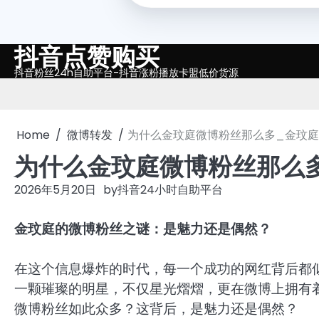
抖音点赞购买
Skip
to
抖音粉丝24h自助平台-抖音涨粉播放卡盟低价货源
content
Home
微博转发
为什么金玟庭微博粉丝那么多_金玟
为什么金玟庭微博粉丝那么
2026年5月20日
by
抖音24小时自助平台
金玟庭的微博粉丝之谜：是魅力还是偶然？
在这个信息爆炸的时代，每一个成功的网红背后都
一颗璀璨的明星，不仅星光熠熠，更在微博上拥有
微博粉丝如此众多？这背后，是魅力还是偶然？