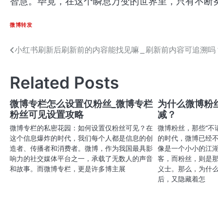
智慧。毕竟，在这个瞬息万变的世界里，只有不断
微博转发
小红书刷新后刷新前的内容能找见嘛_刷新前内容可追溯吗
文
章
Related Posts
导
航
微博专栏怎么设置仅粉丝_微博专栏
为什么微博粉
粉丝可见设置攻略
减？
微博专栏的私密花园：如何设置仅粉丝可见？在
微博粉丝，那些“不
这个信息爆炸的时代，我们每个人都是信息的创
的时代，微博已经
造者、传播者和消费者。微博，作为我国最具影
像是一个小小的江
响力的社交媒体平台之一，承载了无数人的声音
客，而粉丝，则是
和故事。而微博专栏，更是许多博主展
义士。那么，为什
后，又隐藏着怎