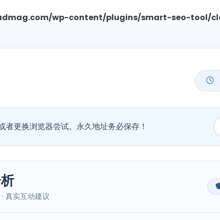
mag.com/wp-content/plugins/smart-seo-tool/cl