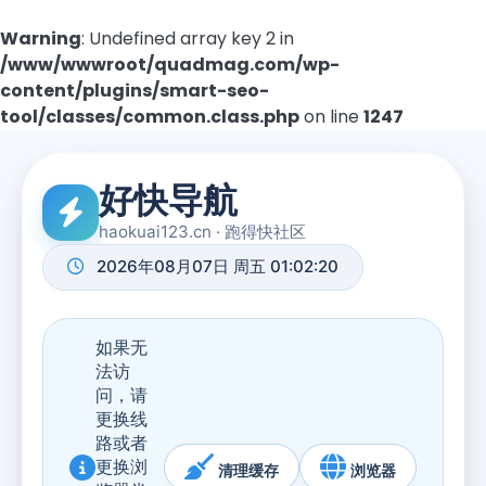
Warning
: Undefined array key 2 in
/www/wwwroot/quadmag.com/wp-
content/plugins/smart-seo-
tool/classes/common.class.php
on line
1247