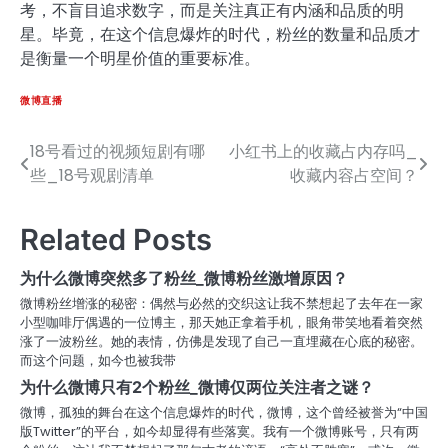
考，不盲目追求数字，而是关注真正有内涵和品质的明
星。毕竟，在这个信息爆炸的时代，粉丝的数量和品质才
是衡量一个明星价值的重要标准。
微博直播
18号看过的视频短剧有哪
小红书上的收藏占内存吗_
文
些_18号观剧清单
收藏内容占空间？
章
导
Related Posts
航
为什么微博突然多了粉丝_微博粉丝激增原因？
微博粉丝增涨的秘密：偶然与必然的交织这让我不禁想起了去年在一家
小型咖啡厅偶遇的一位博主，那天她正拿着手机，眼角带笑地看着突然
涨了一波粉丝。她的表情，仿佛是发现了自己一直埋藏在心底的秘密。
而这个问题，如今也被我带
为什么微博只有2个粉丝_微博仅两位关注者之谜？
微博，孤独的舞台在这个信息爆炸的时代，微博，这个曾经被誉为“中国
版Twitter”的平台，如今却显得有些落寞。我有一个微博账号，只有两