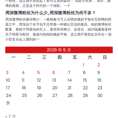
个粉丝。这让我不禁想起了那句古老的谚语：“高处不胜寒”。或许，微
博的孤独，正是这个时代的一个缩影。一个
周深微博粉丝为什么少_周深微博粉丝为何不多？
周深微博粉丝缘何稀少：一曲独奏与万人合唱的微妙平衡在互联网的喧
嚣之中，周深这个名字似乎总带着一种难以言说的孤高。他的微博粉丝
数量，相较于同级别的艺人，显得有些稀少。这背后，或许隐藏着某种
关于明星与粉丝、孤独与热闹的微妙平衡。这让我不禁想起去年在一场
小型音乐会上遇到的一
2026 年 8 月
一
二
三
四
五
六
日
1
2
3
4
5
6
7
8
9
10
11
12
13
14
15
16
17
18
19
20
21
22
23
24
25
26
27
28
29
30
31
« 7 月