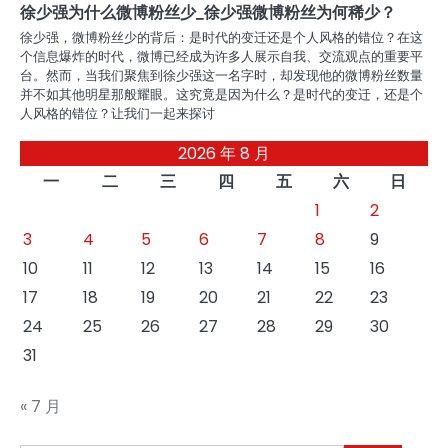
徐少强为什么微博粉丝少_徐少强微博粉丝为何稀少？
徐少强，微博粉丝少的背后：是时代的变迁还是个人风格的错位？在这
个信息爆炸的时代，微博已经成为许多人展示自我、交流观点的重要平
台。然而，当我们聚焦到徐少强这一名字时，却发现他的微博粉丝数量
并不如其他明星那般耀眼。这究竟是因为什么？是时代的变迁，还是个
人风格的错位？让我们一起来探讨
2026 年 8 月
一
二
三
四
五
六
日
1
2
3
4
5
6
7
8
9
10
11
12
13
14
15
16
17
18
19
20
21
22
23
24
25
26
27
28
29
30
31
« 7 月