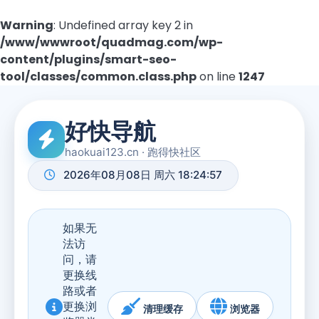
Warning
: Undefined array key 2 in
/www/wwwroot/quadmag.com/wp-
content/plugins/smart-seo-
tool/classes/common.class.php
on line
1247