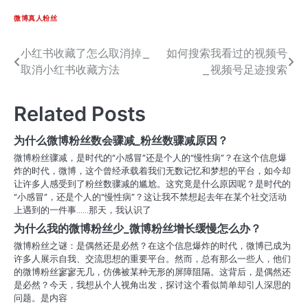
微博真人粉丝
小红书收藏了怎么取消掉_
如何搜索我看过的视频号
文
取消小红书收藏方法
_视频号足迹搜索
章
导
Related Posts
航
为什么微博粉丝数会骤减_粉丝数骤减原因？
微博粉丝骤减，是时代的“小感冒”还是个人的“慢性病”？在这个信息爆
炸的时代，微博，这个曾经承载着我们无数记忆和梦想的平台，如今却
让许多人感受到了粉丝数骤减的尴尬。这究竟是什么原因呢？是时代的
“小感冒”，还是个人的“慢性病”？这让我不禁想起去年在某个社交活动
上遇到的一件事……那天，我认识了
为什么我的微博粉丝少_微博粉丝增长缓慢怎么办？
微博粉丝之谜：是偶然还是必然？在这个信息爆炸的时代，微博已成为
许多人展示自我、交流思想的重要平台。然而，总有那么一些人，他们
的微博粉丝寥寥无几，仿佛被某种无形的屏障阻隔。这背后，是偶然还
是必然？今天，我想从个人视角出发，探讨这个看似简单却引人深思的
问题。是内容