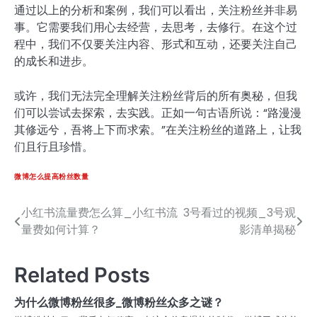
通过以上的分析和案例，我们可以看出，关注粉丝并非易
事。它需要我们用心去经营，去思考，去修行。在这个过
程中，我们不仅要关注内容、形式和互动，还要关注自己
的成长和进步。
或许，我们无法完全理解关注粉丝背后的所有奥秘，但我
们可以尝试去探索，去实践。正如一句古语所说：“路漫漫
其修远兮，吾将上下而求索。”在关注粉丝的道路上，让我
们且行且珍惜。
微博怎么提高粉丝数量
小红书流量费怎么算_小红书流
3号看过的视频_3号观
文
量费如何计算？
影清单揭秘
章
导
Related Posts
航
为什么微博粉丝很多_微博粉丝众多之谜？