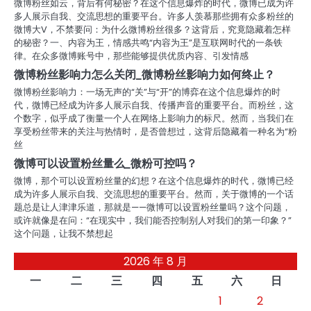
微博粉丝如云，背后有何秘密？在这个信息爆炸的时代，微博已成为许
多人展示自我、交流思想的重要平台。许多人羡慕那些拥有众多粉丝的
微博大V，不禁要问：为什么微博粉丝很多？这背后，究竟隐藏着怎样
的秘密？一、内容为王，情感共鸣“内容为王”是互联网时代的一条铁
律。在众多微博账号中，那些能够提供优质内容、引发情感
微博粉丝影响力怎么关闭_微博粉丝影响力如何终止？
微博粉丝影响力：一场无声的“关”与“开”的博弈在这个信息爆炸的时
代，微博已经成为许多人展示自我、传播声音的重要平台。而粉丝，这
个数字，似乎成了衡量一个人在网络上影响力的标尺。然而，当我们在
享受粉丝带来的关注与热情时，是否曾想过，这背后隐藏着一种名为“粉
丝
微博可以设置粉丝量么_微粉可控吗？
微博，那个可以设置粉丝量的幻想？在这个信息爆炸的时代，微博已经
成为许多人展示自我、交流思想的重要平台。然而，关于微博的一个话
题总是让人津津乐道，那就是——微博可以设置粉丝量吗？这个问题，
或许就像是在问：“在现实中，我们能否控制别人对我们的第一印象？”
这个问题，让我不禁想起
2026 年 8 月
一
二
三
四
五
六
日
1
2