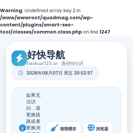
Warning
: Undefined array key 2 in
/www/wwwroot/quadmag.com/wp-
content/plugins/smart-seo-
tool/classes/common.class.php
on line
1247