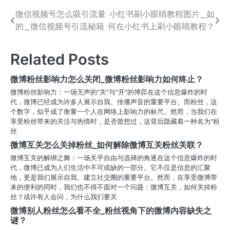
微信视频号怎么吸引流量
小红书刷小眼睛教程图片_如
文
的_微信视频号引流秘籍
何在小红书上刷小眼睛教程？
章
导
Related Posts
航
微博粉丝影响力怎么关闭_微博粉丝影响力如何终止？
微博粉丝影响力：一场无声的“关”与“开”的博弈在这个信息爆炸的时
代，微博已经成为许多人展示自我、传播声音的重要平台。而粉丝，这
个数字，似乎成了衡量一个人在网络上影响力的标尺。然而，当我们在
享受粉丝带来的关注与热情时，是否曾想过，这背后隐藏着一种名为“粉
丝
微博互关怎么关掉粉丝_如何解除微博互关粉丝关联？
微博互关的解绑之舞：一场关乎自由与选择的角逐在这个信息爆炸的时
代，微博已成为人们生活中不可或缺的一部分。它不仅是信息的汇聚
地，更是我们展示自我、建立社交圈的重要平台。然而，在享受微博带
来的便利的同时，我们也不得不面对一个问题：微博互关，如何关掉粉
丝？或许有人会问，为什么我们要关
微博别人粉丝怎么看不全_粉丝视角下的微博内容缺失之
谜？