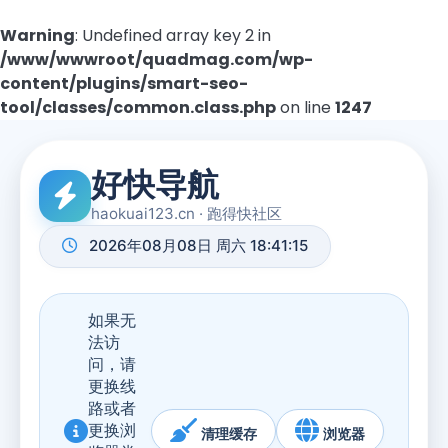
Warning
: Undefined array key 2 in
/www/wwwroot/quadmag.com/wp-
content/plugins/smart-seo-
tool/classes/common.class.php
on line
1247