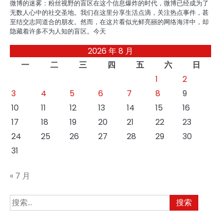
微博的迷雾：粉丝视野的盲区在这个信息爆炸的时代，微博已经成为了
无数人心中的社交圣地。我们在这里分享生活点滴，关注热点事件，甚
至结交志同道合的朋友。然而，在这片看似光鲜亮丽的网络海洋中，却
隐藏着许多不为人知的盲区。今天
2026 年 8 月
一
二
三
四
五
六
日
1
2
3
4
5
6
7
8
9
10
11
12
13
14
15
16
17
18
19
20
21
22
23
24
25
26
27
28
29
30
31
« 7 月
搜
索：