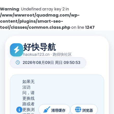
Warning
: Undefined array key 2 in
/www/wwwroot/quadmag.com/wp-
content/plugins/smart-seo-
tool/classes/common.class.php
on line
1247