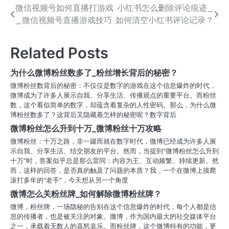
微信视频号如何直播打游戏
小红书怎么删除评论痕迹_
文
_微信视频号直播游戏技巧
如何清空小红书评论记录？
章
导
Related Posts
航
为什么微博粉丝数多了_粉丝增长背后的秘密？
微博粉丝数背后的秘密：不仅仅是数字的游戏在这个信息爆炸的时代，
微博成为了许多人展示自我、分享生活、传播观点的重要平台。而粉丝
数，这个看似简单的数字，却蕴含着复杂的人性密码。那么，为什么微
博粉丝数多了？这背后又隐藏着怎样的秘密呢？数字背后
微博粉丝怎么升到十万_微博粉丝十万攻略
微博粉丝：十万之路，非一蹴而就在数字时代，微博已经成为许多人展
示自我、分享生活、结交朋友的平台。然而，当提到“微博粉丝怎么升到
十万”时，答案似乎总是那么雷同：内容为王、互动频繁、持续更新。然
而，这样的回答，是否真的触及了问题的本质？我，一个在微博上摸爬
滚打多年的“老手”，今天想从另一个角度
微博怎么关粉丝牌_如何解除微博粉丝牌？
微博，粉丝牌，一场隐秘的告别在这个信息爆炸的时代，每个人都是信
息的传播者，也是被关注的对象。微博，作为国内最大的社交媒体平台
之一，承载着无数人的喜怒哀乐。而粉丝牌，这个微博特有的功能，更