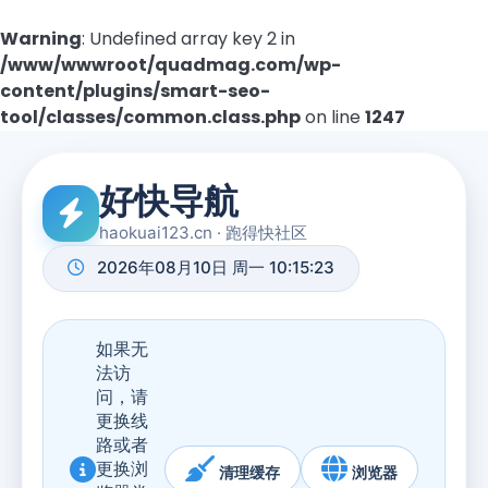
Warning
: Undefined array key 2 in
/www/wwwroot/quadmag.com/wp-
content/plugins/smart-seo-
tool/classes/common.class.php
on line
1247