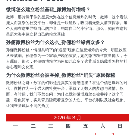
航
微博怎么建立粉丝基础_微博如何增粉？
微博，那片属于你的星辰大海在这个信息爆炸的时代，微博，这个看似
庞大而复杂的社交平台，却像是一块磁铁，吸引着无数人前来探索。每
个人都在这里寻找自己的声音，构建自己的小宇宙。那么，如何在这片
星辰大海中建立起自己的粉丝基础
孙俪微博粉丝为什么这么_孙俪粉丝缘何众多？
孙俪微博粉丝：情感共鸣下的“追星”现象在信息爆炸的今天，明星效应
从未减弱。孙俪作为一位家喻户晓的演员，她的微博粉丝数量庞大，令
人瞩目。那么，孙俪微博粉丝为何如此众多？这背后又隐藏着怎样的社
会心理和文化现
为什么微博粉丝会被吞掉_微博粉丝“消失”原因探秘
微博粉丝之谜：数字的幻影还是真实的情感连接？在这个信息爆炸的时
代，微博作为一个强大的社交平台，承载了无数人的梦想与激情。然
而，有时候，我们不禁会问：为什么我的微博粉丝会被吞掉？这个问
题，看似简单，实则背后隐藏着复杂的人性、平台机制以及社会现象。
让我来尝试从不同的角度
2026 年 8 月
一
二
三
四
五
六
日
1
2