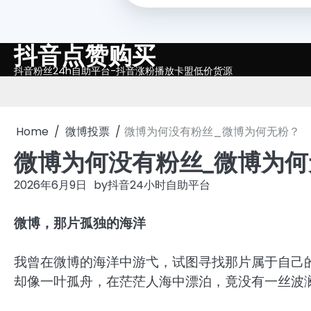
抖音点赞购买
Skip
to
抖音粉丝24h自助平台-抖音涨粉播放卡盟低价货源
content
Home
微博投票
微博为何没有粉丝_微博为何无粉？
微博为何没有粉丝_微博为何
2026年6月9日
by
抖音24小时自助平台
微博，那片孤独的海洋
我曾在微博的海洋中游弋，试图寻找那片属于自己
却像一叶孤舟，在茫茫人海中漂泊，竟没有一丝波