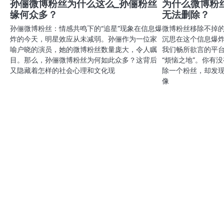
航
孙俪微博粉丝为什么这么_孙俪粉丝
为什么微博粉
缘何众多？
无法删除？
孙俪微博粉丝：情感共鸣下的“追星”现象在信息爆
微博粉丝移除不掉
炸的今天，明星效应从未减弱。孙俪作为一位家
沉思在这个信息爆
喻户晓的演员，她的微博粉丝数量庞大，令人瞩
我们畅所欲言的平
目。那么，孙俪微博粉丝为何如此众多？这背后
“烦恼之地”。你有
又隐藏着怎样的社会心理和文化现
除一个粉丝，却发
像