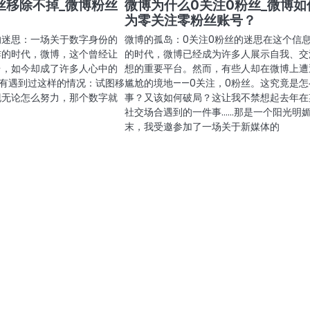
丝移除不掉_微博粉丝
微博为什么0关注0粉丝_微博如
为零关注零粉丝账号？
的迷思：一场关于数字身份的
微博的孤岛：0关注0粉丝的迷思在这个信
炸的时代，微博，这个曾经让
的时代，微博已经成为许多人展示自我、交
台，如今却成了许多人心中的
想的重要平台。然而，有些人却在微博上遭
没有遇到过这样的情况：试图移
尴尬的境地——0关注，0粉丝。这究竟是怎
现无论怎么努力，那个数字就
事？又该如何破局？这让我不禁想起去年在
社交场合遇到的一件事……那是一个阳光明
末，我受邀参加了一场关于新媒体的