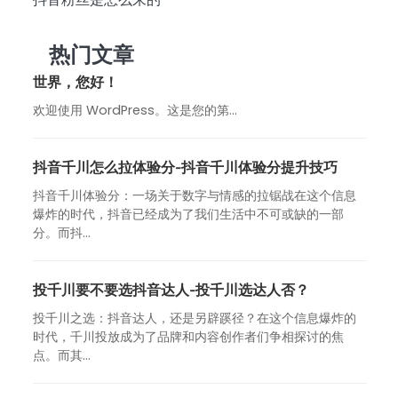
热门文章
世界，您好！
欢迎使用 WordPress。这是您的第…
抖音千川怎么拉体验分-抖音千川体验分提升技巧
抖音千川体验分：一场关于数字与情感的拉锯战在这个信息
爆炸的时代，抖音已经成为了我们生活中不可或缺的一部
分。而抖...
投千川要不要选抖音达人-投千川选达人否？
投千川之选：抖音达人，还是另辟蹊径？在这个信息爆炸的
时代，千川投放成为了品牌和内容创作者们争相探讨的焦
点。而其...