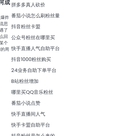
何成
拼多多真人砍价
番茄小说怎么刷粉丝量
息爆炸
流思
抖音粉丝卡盟
遇了
么回
公众号粉丝在哪里买
某个
快手直播人气自助平台
媚的周
抖音1000粉丝购买
24业务自助下单平台
B站粉丝增加
哪里买QQ音乐粉丝
番茄小说点赞
快手直播间人气
快手卡盟自助平台
抖音粉丝是怎么来的