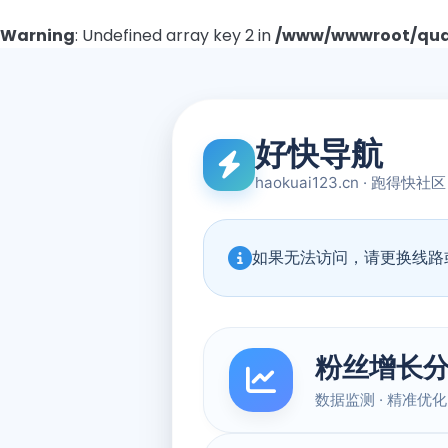
Warning
: Undefined array key 2 in
/www/wwwroot/quad