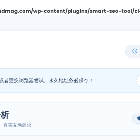
mag.com/wp-content/plugins/smart-seo-tool/cl