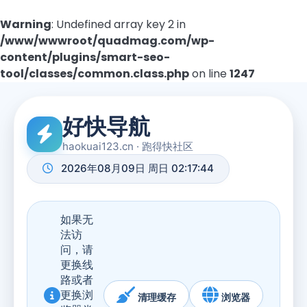
Warning
: Undefined array key 2 in
/www/wwwroot/quadmag.com/wp-
content/plugins/smart-seo-
tool/classes/common.class.php
on line
1247