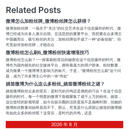
导
Related Posts
航
微博怎么加粉丝牌_微博粉丝牌怎么获得？
微博加粉丝牌：一场关于“关注”的社交艺术在这个信息爆炸的时代，微
博已经成为许多人展示自我、交流思想的重要平台。而想要在众多博主
中脱颖而出，吸引粉丝的关注，加粉丝牌似乎成了一种“必备技能”。但
究竟如何加粉丝牌，才能在众
微博粉丝怎么刷6_微博粉丝快速增涨技巧
微博粉丝怎么刷？——探索刷粉背后的秘密在这个信息爆炸的时代，微
博作为国内领先的社交媒体平台，拥有着庞大的用户群体。粉丝数量，
成为衡量一个微博博主影响力的标尺。于是，“微博粉丝怎么刷”这个问
题，成为了许多博主心中的一块“痒处”
姚笛微博为什么这么多粉丝_姚笛微博粉丝之谜？
姚笛微博粉丝众多的背后：是时代的共鸣还是偶然的巧合？在这个信息
爆炸的时代，每一个明星的微博下面都聚集了成千上万的粉丝。姚笛，
这位曾经的影视明星，如今在娱乐圈的活跃度虽不及巅峰时期，但她的
微博粉丝数量却始终居高不下。那么，究竟是什么原因让姚笛的微博拥
有如此众多的粉丝呢？这背后，是时代的共鸣，还是
2026 年 8 月