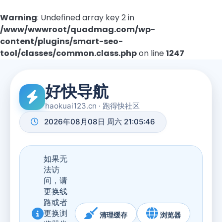
Warning
: Undefined array key 2 in
/www/wwwroot/quadmag.com/wp-
content/plugins/smart-seo-
tool/classes/common.class.php
on line
1247