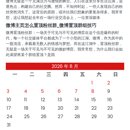
微博无疑是一个充满活力与激情的舞台。人们在这里分享生活点滴，追
逐热点，构建自己的社交圈。然而，不知何时起，一些人发现自己的粉
丝突然消失了。这背后的原因，或许比我们想象的要复杂得多。我常常
想，这让我想起去年在一场行业交流会上，一位资深媒体
微博主页怎么置顶粉丝群_微博置顶群组技巧
微博置顶粉丝群：一场关于可见与不可见的博弈在这个信息爆炸的时
代，每一个社交媒体平台都成为了一个小型的江湖。微博，作为其中的
一股清流，承载着无数人的情感与梦想。而在这江湖中，置顶粉丝群，
无疑是一场关于可见与不可见的微妙博弈。我常常想，为什么我们会如
此渴望将某个群组置顶？是因
2026 年 8 月
一
二
三
四
五
六
日
1
2
3
4
5
6
7
8
9
10
11
12
13
14
15
16
17
18
19
20
21
22
23
24
25
26
27
28
29
30
31