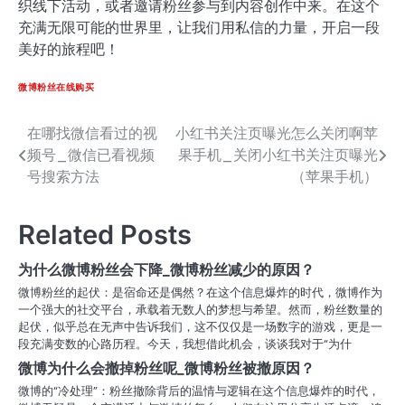
织线下活动，或者邀请粉丝参与到内容创作中来。在这个
充满无限可能的世界里，让我们用私信的力量，开启一段
美好的旅程吧！
微博粉丝在线购买
在哪找微信看过的视
小红书关注页曝光怎么关闭啊苹
文
频号_微信已看视频
果手机_关闭小红书关注页曝光
章
号搜索方法
（苹果手机）
导
Related Posts
航
为什么微博粉丝会下降_微博粉丝减少的原因？
微博粉丝的起伏：是宿命还是偶然？在这个信息爆炸的时代，微博作为
一个强大的社交平台，承载着无数人的梦想与希望。然而，粉丝数量的
起伏，似乎总在无声中告诉我们，这不仅仅是一场数字的游戏，更是一
段充满变数的心路历程。今天，我想借此机会，谈谈我对于“为什
微博为什么会撤掉粉丝呢_微博粉丝被撤原因？
微博的“冷处理”：粉丝撤除背后的温情与逻辑在这个信息爆炸的时代，