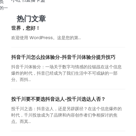
负
的一
热门文章
世界，您好！
欢迎使用 WordPress。这是您的第…
抖音千川怎么拉体验分-抖音千川体验分提升技巧
抖音千川体验分：一场关于数字与情感的拉锯战在这个信息
爆炸的时代，抖音已经成为了我们生活中不可或缺的一部
分。而抖...
投千川要不要选抖音达人-投千川选达人否？
投千川之选：抖音达人，还是另辟蹊径？在这个信息爆炸的
时代，千川投放成为了品牌和内容创作者们争相探讨的焦
点。而其...