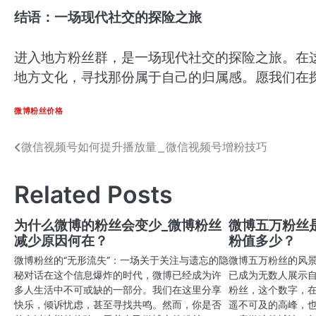
结语：一场现代社交的探险之旅
进入地方粉丝群，是一场现代社交的探险之旅。在
地方文化，寻找那份属于自己的归属感。愿我们在
微博粉丝价格
微信视频号如何提升播放量_微信视频号增粉技巧
文
章
Related Posts
导
航
为什么微博的粉丝会变少_微博粉丝
微博五万粉丝
减少原因何在？
粉值多少？
微博粉丝的“无形流失”：一场关于关注与遗忘的隐
微博五万粉丝的风
秘对话在这个信息爆炸的时代，微博已经成为许
已成为无数人展示
多人生活中不可或缺的一部分。我们在这里分享
粉丝，这个数字，
快乐，倾诉忧虑，甚至寻找共鸣。然而，你是否
遥不可及的高峰，