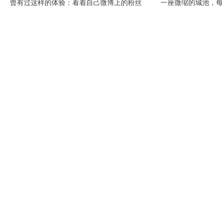
曾有过这样的体验：看着自己微博上的粉丝
一座微缩的城池，