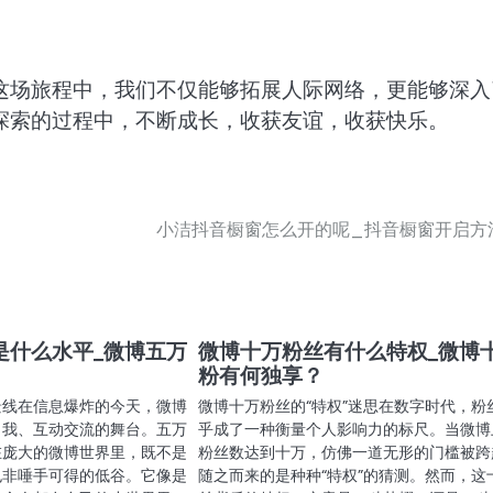
这场旅程中，我们不仅能够拓展人际网络，更能够深入
探索的过程中，不断成长，收获友谊，收获快乐。
小洁抖音橱窗怎么开的呢_抖音橱窗开启方
是什么水平_微博五万
微博十万粉丝有什么特权_微博
粉有何独享？
景线在信息爆炸的今天，微博
微博十万粉丝的“特权”迷思在数字时代，粉
自我、互动交流的舞台。五万
乎成了一种衡量个人影响力的标尺。当微博
在庞大的微博世界里，既不是
粉丝数达到十万，仿佛一道无形的门槛被跨
也非唾手可得的低谷。它像是
随之而来的是种种“特权”的猜测。然而，这