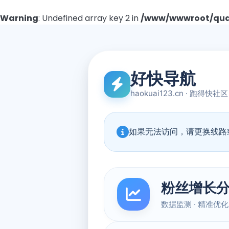
Warning
: Undefined array key 2 in
/www/wwwroot/quad