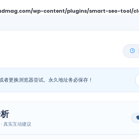
mag.com/wp-content/plugins/smart-seo-tool/cl