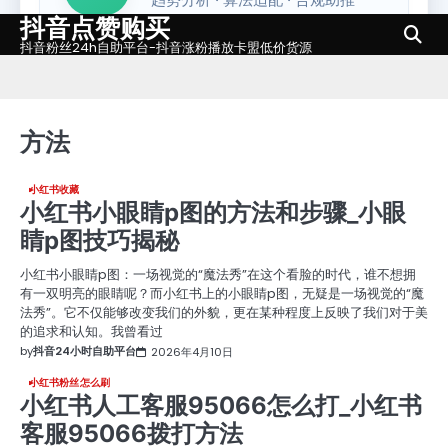
抖音点赞购买
Skip
to
抖音粉丝24h自助平台-抖音涨粉播放卡盟低价货源
content
方法
小红书收藏
小红书小眼睛p图的方法和步骤_小眼
睛p图技巧揭秘
小红书小眼睛p图：一场视觉的“魔法秀”在这个看脸的时代，谁不想拥
有一双明亮的眼睛呢？而小红书上的小眼睛p图，无疑是一场视觉的“魔
法秀”。它不仅能够改变我们的外貌，更在某种程度上反映了我们对于美
的追求和认知。我曾看过
by
抖音24小时自助平台
2026年4月10日
小红书粉丝怎么刷
小红书人工客服95066怎么打_小红书
客服95066拨打方法