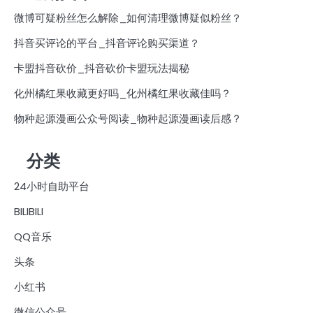
微博可疑粉丝怎么解除_如何清理微博疑似粉丝？
抖音买评论的平台_抖音评论购买渠道？
卡盟抖音砍价_抖音砍价卡盟玩法揭秘
化州橘红果收藏更好吗_化州橘红果收藏佳吗？
物种起源漫画公众号阅读_物种起源漫画读后感？
分类
24小时自助平台
BILIBILI
QQ音乐
头条
小红书
微信公众号