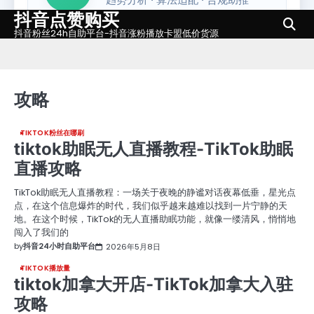
抖音点赞购买
Skip
to
抖音粉丝24h自助平台-抖音涨粉播放卡盟低价货源
content
攻略
TIKTOK粉丝在哪刷
tiktok助眠无人直播教程-TikTok助眠
直播攻略
TikTok助眠无人直播教程：一场关于夜晚的静谧对话夜幕低垂，星光点
点，在这个信息爆炸的时代，我们似乎越来越难以找到一片宁静的天
地。在这个时候，TikTok的无人直播助眠功能，就像一缕清风，悄悄地
闯入了我们的
by
抖音24小时自助平台
2026年5月8日
TIKTOK播放量
tiktok加拿大开店-TikTok加拿大入驻
攻略