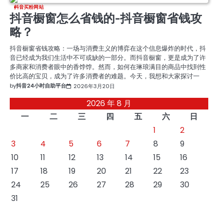
抖音买粉网站
抖音橱窗怎么省钱的-抖音橱窗省钱攻
略？
抖音橱窗省钱攻略：一场与消费主义的博弈在这个信息爆炸的时代，抖
音已经成为我们生活中不可或缺的一部分。而抖音橱窗，更是成为了许
多商家和消费者眼中的香饽饽。然而，如何在琳琅满目的商品中找到性
价比高的宝贝，成为了许多消费者的难题。今天，我想和大家探讨一
by
抖音24小时自助平台
2026年3月20日
2026 年 8 月
一
二
三
四
五
六
日
1
2
3
4
5
6
7
8
9
10
11
12
13
14
15
16
17
18
19
20
21
22
23
24
25
26
27
28
29
30
31