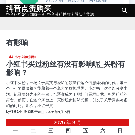
抖音点赞购买
Skip
to
抖音粉丝24h自助平台-抖音涨粉播放卡盟低价货源
content
有影响
小红书怎么涨粉最快
小红书买过粉丝有没有影响呢_买粉有
影响？
小红书买粉，一场关于真实与虚幻的较量在这个信息爆炸的时代，每一
个小小的屏幕都可能藏着一个庞大的虚拟世界。小红书，这个以分享生
活、记录美好为主的平台，也逐渐成为了网红们展示自我、积累粉丝的
舞台。然而，在这个舞台上，买粉现象悄然兴起，引发了关于真实与虚
幻的讨论。那么，小红书买
by
抖音24小时自助平台
2026年4月18日
2026 年 8 月
一
二
三
四
五
六
日