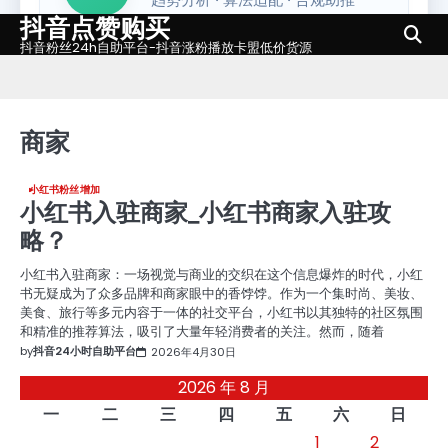
抖音点赞购买
Skip
to
抖音粉丝24h自助平台-抖音涨粉播放卡盟低价货源
content
商家
小红书粉丝增加
小红书入驻商家_小红书商家入驻攻
略？
小红书入驻商家：一场视觉与商业的交织在这个信息爆炸的时代，小红
书无疑成为了众多品牌和商家眼中的香饽饽。作为一个集时尚、美妆、
美食、旅行等多元内容于一体的社交平台，小红书以其独特的社区氛围
和精准的推荐算法，吸引了大量年轻消费者的关注。然而，随着
by
抖音24小时自助平台
2026年4月30日
2026 年 8 月
一
二
三
四
五
六
日
1
2