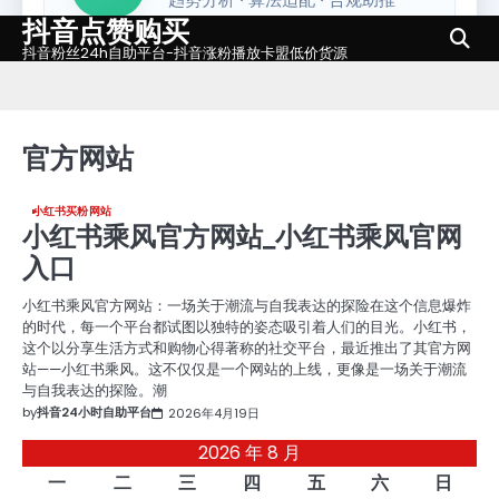
抖音点赞购买
Skip
to
抖音粉丝24h自助平台-抖音涨粉播放卡盟低价货源
content
官方网站
小红书买粉网站
小红书乘风官方网站_小红书乘风官网
入口
小红书乘风官方网站：一场关于潮流与自我表达的探险在这个信息爆炸
的时代，每一个平台都试图以独特的姿态吸引着人们的目光。小红书，
这个以分享生活方式和购物心得著称的社交平台，最近推出了其官方网
站——小红书乘风。这不仅仅是一个网站的上线，更像是一场关于潮流
与自我表达的探险。潮
by
抖音24小时自助平台
2026年4月19日
2026 年 8 月
一
二
三
四
五
六
日