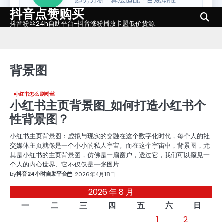
抖音点赞购买
Skip
to
抖音粉丝24h自助平台-抖音涨粉播放卡盟低价货源
content
背景图
小红书怎么刷粉丝
小红书主页背景图_如何打造小红书个
性背景图？
小红书主页背景图：虚拟与现实的交融在这个数字化时代，每个人的社
交媒体主页就像是一个小小的私人宇宙。而在这个宇宙中，背景图，尤
其是小红书的主页背景图，仿佛是一扇窗户，透过它，我们可以窥见一
个人的内心世界。它不仅仅是一张图片
by
抖音24小时自助平台
2026年4月18日
2026 年 8 月
一
二
三
四
五
六
日
1
2