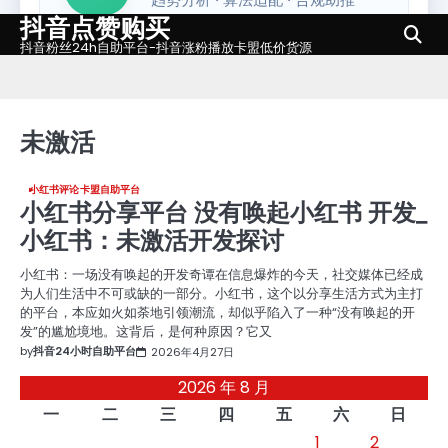
抖音点赞购买
Skip
to
抖音粉丝24h自助平台-抖音涨粉播放卡盟低价货源
content
未激活
小红书评论卡盟自助平台
小红书分享平台 没有唤起小红书 开发_
小红书：未激活开发探讨
小红书：一场没有唤起的开发奇谭在信息爆炸的今天，社交媒体已经成
为人们生活中不可或缺的一部分。小红书，这个以分享生活方式为主打
的平台，本应如火如荼地引领潮流，却似乎陷入了一种“没有唤起的开
发”的尴尬境地。这背后，是何种原因？它又
by
抖音24小时自助平台
2026年4月27日
2026 年 8 月
一
二
三
四
五
六
日
1
2