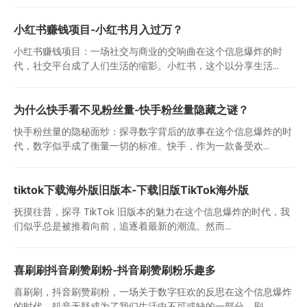
小红书赚钱项目-小红书月入过万？
小红书赚钱项目：一场社交与商业的交响曲在这个信息爆炸的时
代，社交平台成了人们生活的缩影。小红书，这个以分享生活...
为什么快手看不见粉丝量-快手粉丝量隐藏之谜？
快手粉丝量的隐秘面纱：探寻数字背后的故事在这个信息爆炸的时
代，数字似乎成了衡量一切的标准。快手，作为一款备受欢...
tiktok下载海外版旧版本-下载旧版TikTok海外版
抚摸往昔，探寻 TikTok 旧版本的魅力在这个信息爆炸的时代，我
们似乎总是被推着向前，追逐着最新的潮流。然而...
喜刷刷抖音刷赞刷粉-抖音刷赞刷粉乐趣多
喜刷刷，抖音刷赞刷粉，一场关于数字狂欢的反思在这个信息爆炸
的时代，抖音无疑成为了我们生活中不可或缺的一部分。刷...