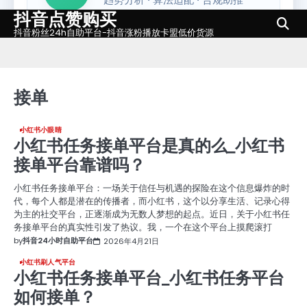
抖音点赞购买
Skip
to
抖音粉丝24h自助平台-抖音涨粉播放卡盟低价货源
content
接单
小红书小眼睛
小红书任务接单平台是真的么_小红书
接单平台靠谱吗？
小红书任务接单平台：一场关于信任与机遇的探险在这个信息爆炸的时
代，每个人都是潜在的传播者，而小红书，这个以分享生活、记录心得
为主的社交平台，正逐渐成为无数人梦想的起点。近日，关于小红书任
务接单平台的真实性引发了热议。我，一个在这个平台上摸爬滚打
by
抖音24小时自助平台
2026年4月21日
小红书刷人气平台
小红书任务接单平台_小红书任务平台
如何接单？