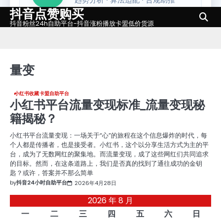
抖音点赞购买
Skip
to
抖音粉丝24h自助平台-抖音涨粉播放卡盟低价货源
content
量变
小红书收藏卡盟自助平台
小红书平台流量变现标准_流量变现秘
籍揭秘？
小红书平台流量变现：一场关于“心”的旅程在这个信息爆炸的时代，每
个人都是传播者，也是接受者。小红书，这个以分享生活方式为主的平
台，成为了无数网红的聚集地。而流量变现，成了这些网红们共同追求
的目标。然而，在这条道路上，我们是否真的找到了通往成功的金钥
匙？或许，答案并不那么简单
by
抖音24小时自助平台
2026年4月28日
2026 年 8 月
一
二
三
四
五
六
日