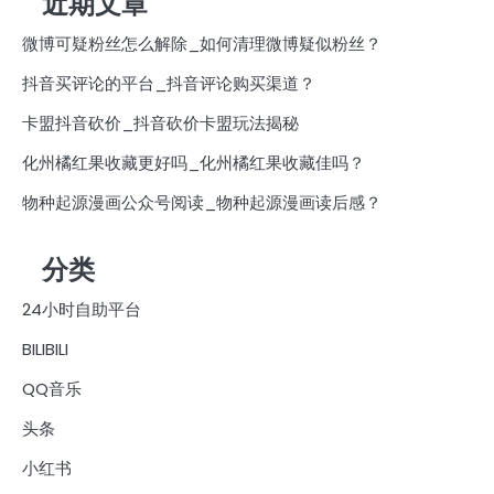
近期文章
微博可疑粉丝怎么解除_如何清理微博疑似粉丝？
抖音买评论的平台_抖音评论购买渠道？
卡盟抖音砍价_抖音砍价卡盟玩法揭秘
化州橘红果收藏更好吗_化州橘红果收藏佳吗？
物种起源漫画公众号阅读_物种起源漫画读后感？
分类
24小时自助平台
BILIBILI
QQ音乐
头条
小红书