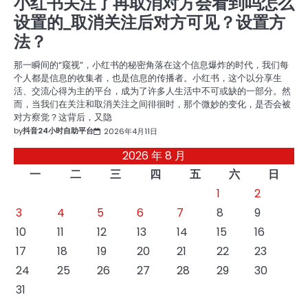
小红书关注了再取消对方会看到吗怎么
设置的_取消关注后对方可见？设置方
法？
那一瞬间的“窥视”，小红书的秘密角落在这个信息爆炸的时代，我们每
个人都是信息的收集者，也是信息的传播者。小红书，这个以分享生
活、交流心得为主的平台，成为了许多人生活中不可或缺的一部分。然
而，当我们在关注和取消关注之间徘徊时，那个微妙的变化，是否会被
对方察觉？这背后，又隐
by
抖音24小时自助平台
2026年4月11日
2026 年 8 月
一
二
三
四
五
六
日
1
2
3
4
5
6
7
8
9
10
11
12
13
14
15
16
17
18
19
20
21
22
23
24
25
26
27
28
29
30
31