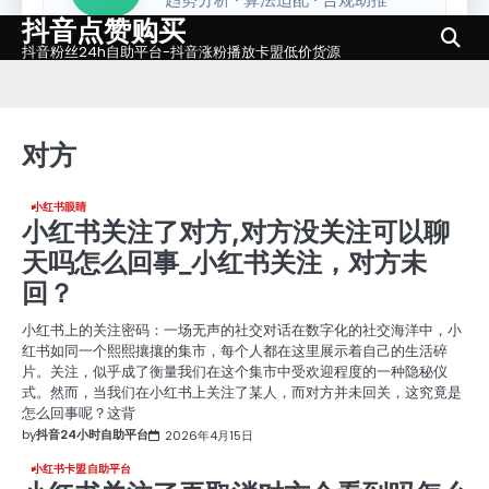
抖音点赞购买
Skip
to
抖音粉丝24h自助平台-抖音涨粉播放卡盟低价货源
content
对方
小红书眼睛
小红书关注了对方,对方没关注可以聊
天吗怎么回事_小红书关注，对方未
回？
小红书上的关注密码：一场无声的社交对话在数字化的社交海洋中，小
红书如同一个熙熙攘攘的集市，每个人都在这里展示着自己的生活碎
片。关注，似乎成了衡量我们在这个集市中受欢迎程度的一种隐秘仪
式。然而，当我们在小红书上关注了某人，而对方并未回关，这究竟是
怎么回事呢？这背
by
抖音24小时自助平台
2026年4月15日
小红书卡盟自助平台