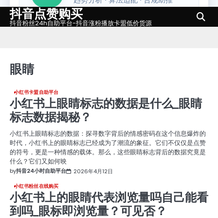
抖音点赞购买
Skip
to
抖音粉丝24h自助平台-抖音涨粉播放卡盟低价货源
content
眼睛
小红书卡盟自助平台
小红书上眼睛标志的数据是什么_眼睛
标志数据揭秘？
小红书上眼睛标志的数据：探寻数字背后的情感密码在这个信息爆炸的
时代，小红书上的眼睛标志已经成为了潮流的象征。它们不仅仅是点赞
的符号，更是一种情感的载体。那么，这些眼睛标志背后的数据究竟是
什么？它们又如何映
by
抖音24小时自助平台
2026年4月12日
小红书粉丝在线购买
小红书上的眼睛代表浏览量吗自己能看
到吗_眼标即浏览量？可见否？