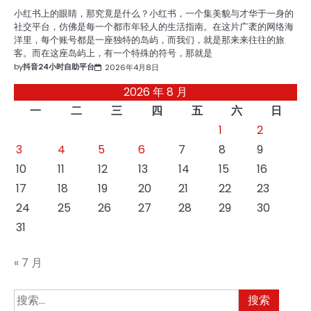
小红书上的眼睛，那究竟是什么？小红书，一个集美貌与才华于一身的
社交平台，仿佛是每一个都市年轻人的生活指南。在这片广袤的网络海
洋里，每个账号都是一座独特的岛屿，而我们，就是那来来往往的旅
客。而在这座岛屿上，有一个特殊的符号，那就是
by
抖音24小时自助平台
2026年4月8日
2026 年 8 月
一
二
三
四
五
六
日
1
2
3
4
5
6
7
8
9
10
11
12
13
14
15
16
17
18
19
20
21
22
23
24
25
26
27
28
29
30
31
« 7 月
搜