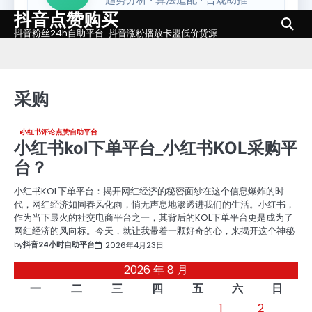
抖音点赞购买
Skip
to
抖音粉丝24h自助平台-抖音涨粉播放卡盟低价货源
content
采购
小红书评论点赞自助平台
小红书kol下单平台_小红书KOL采购平
台？
小红书KOL下单平台：揭开网红经济的秘密面纱在这个信息爆炸的时
代，网红经济如同春风化雨，悄无声息地渗透进我们的生活。小红书，
作为当下最火的社交电商平台之一，其背后的KOL下单平台更是成为了
网红经济的风向标。今天，就让我带着一颗好奇的心，来揭开这个神秘
by
抖音24小时自助平台
2026年4月23日
2026 年 8 月
一
二
三
四
五
六
日
1
2