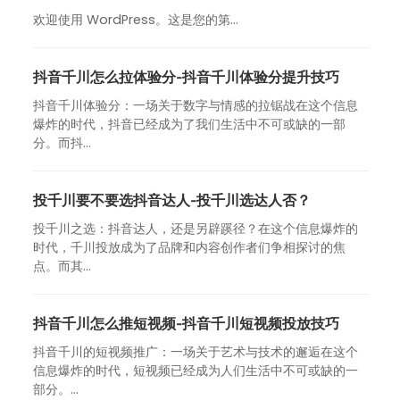
欢迎使用 WordPress。这是您的第…
抖音千川怎么拉体验分-抖音千川体验分提升技巧
抖音千川体验分：一场关于数字与情感的拉锯战在这个信息
爆炸的时代，抖音已经成为了我们生活中不可或缺的一部
分。而抖...
投千川要不要选抖音达人-投千川选达人否？
投千川之选：抖音达人，还是另辟蹊径？在这个信息爆炸的
时代，千川投放成为了品牌和内容创作者们争相探讨的焦
点。而其...
抖音千川怎么推短视频-抖音千川短视频投放技巧
抖音千川的短视频推广：一场关于艺术与技术的邂逅在这个
信息爆炸的时代，短视频已经成为人们生活中不可或缺的一
部分。...