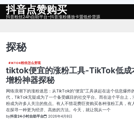
抖音点赞购买
Skip
to
抖音粉丝24h自助平台-抖音涨粉播放卡盟低价货源
content
探秘
TIKTOK粉丝怎么变现
tiktok便宜的涨粉工具-TikTok低成
增粉神器探秘
网络浪潮下的涨粉迷思：从TikTok的“便宜”工具谈起在这个信息爆炸
代，TikTok无疑成为了一个备受瞩目的社交平台。而在这个平台上，
粉成为许多人关注的焦点。有人不惜花费巨资购买各种涨粉工具，有
在探寻一种更为经济、高效的方法。今天，就让我从一个
by
抖音24小时自助平台
2026年4月8日