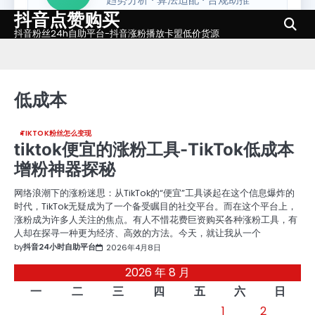
抖音点赞购买
Skip
to
抖音粉丝24h自助平台-抖音涨粉播放卡盟低价货源
content
低成本
TIKTOK粉丝怎么变现
tiktok便宜的涨粉工具-TikTok低成本
增粉神器探秘
网络浪潮下的涨粉迷思：从TikTok的“便宜”工具谈起在这个信息爆炸的
时代，TikTok无疑成为了一个备受瞩目的社交平台。而在这个平台上，
涨粉成为许多人关注的焦点。有人不惜花费巨资购买各种涨粉工具，有
人却在探寻一种更为经济、高效的方法。今天，就让我从一个
by
抖音24小时自助平台
2026年4月8日
2026 年 8 月
一
二
三
四
五
六
日
1
2