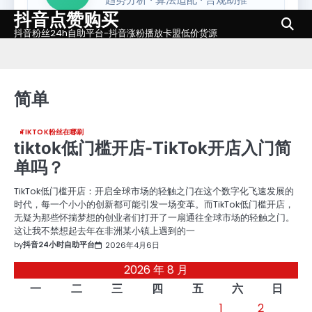
抖音点赞购买
Skip
to
抖音粉丝24h自助平台-抖音涨粉播放卡盟低价货源
content
简单
TIKTOK粉丝在哪刷
tiktok低门槛开店-TikTok开店入门简
单吗？
TikTok低门槛开店：开启全球市场的轻触之门在这个数字化飞速发展的
时代，每一个小小的创新都可能引发一场变革。而TikTok低门槛开店，
无疑为那些怀揣梦想的创业者们打开了一扇通往全球市场的轻触之门。
这让我不禁想起去年在非洲某小镇上遇到的一
by
抖音24小时自助平台
2026年4月6日
2026 年 8 月
一
二
三
四
五
六
日
1
2