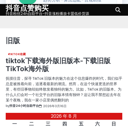
抖音点赞购买
Skip
to
抖音粉丝24h自助平台-抖音涨粉播放卡盟低价货源
content
旧版
TIKTOK收藏
tiktok下载海外版旧版本-下载旧版
TikTok海外版
抚摸往昔，探寻 TikTok 旧版本的魅力在这个信息爆炸的时代，我们似乎
总是被推着向前，追逐着最新的潮流。然而，在这个快速更迭的世界
里，有些旧事物却始终散发着独特的魅力。比如，TikTok 的旧版本。为
什么人们会对一个社交平台的旧版本情有独钟？这让我不禁想起去年在
某个夜晚，我在一家小店里偶然翻到的
by
抖音24小时自助平台
2026年3月16日
2026 年 8 月
一
二
三
四
五
六
日