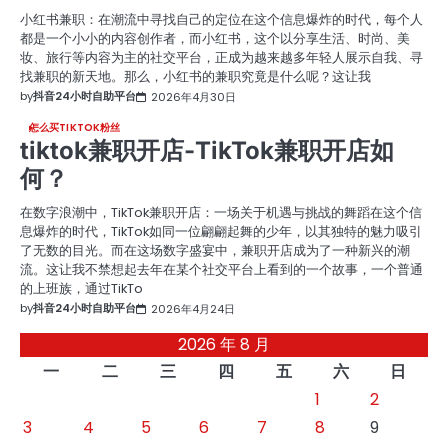
小红书兼职：在潮流中寻找自己的定位在这个信息爆炸的时代，每个人
都是一个小小的内容创作者，而小红书，这个以分享生活、时尚、美
妆、旅行等内容为主的社交平台，正成为越来越多年轻人展示自我、寻
找兼职的新天地。那么，小红书的兼职究竟是什么呢？这让我
by
抖音24小时自助平台
2026年4月30日
怎么买TIKTOK粉丝
tiktok兼职开店-TikTok兼职开店如
何？
在数字浪潮中，TikTok兼职开店：一场关于机遇与挑战的舞蹈在这个信
息爆炸的时代，TikTok如同一位翩翩起舞的少年，以其独特的魅力吸引
了无数的目光。而在这场数字盛宴中，兼职开店成为了一种新兴的潮
流。这让我不禁想起去年在某个社交平台上看到的一个故事，一个普通
的上班族，通过TikTo
by
抖音24小时自助平台
2026年4月24日
2026 年 8 月
一
二
三
四
五
六
日
1
2
3
4
5
6
7
8
9