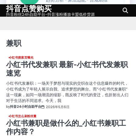
抖音点赞购买
Skip
to
抖音粉丝24h自助平台-抖音涨粉播放卡盟低价货源
content
兼职
小红书搜索页曝光
小红书代发兼职 最新-小红书代发兼职
速览
小红书代发兼职：一场关于梦想与现实的交织在这个信息爆炸的时代，
小红书成为了年轻人展示自我、追求梦想的舞台。而“小红书代发兼职”
这一现象，如同一场潮流的缩影，既反映了时代的变迁，也折射出人们
对于生活的不同追求。今天，我
by
抖音24小时自助平台
2026年5月6日
小红书怎么刷粉丝量
小红书兼职是做什么的_小红书兼职工
作内容？