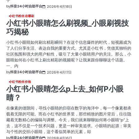
乎
by
抖音24小时自助平台
2026年4月18日
小红书粉丝在哪刷
小红书小眼睛怎么刷视频_小眼刷视技
巧揭秘
小红书小眼睛如何刷出精彩瞬间？在这个信息爆炸的时代，短视频成为
了人们分享生活、表达自我的重要方式。尤其是小红书，凭借其独特的
社区氛围和强大的用户粘性，吸引了大量小眼睛用户的关注。那么，小
眼睛如何在小红书上刷出精彩的视频呢？让我来跟你聊聊这个话题。
一、内
by
抖音24小时自助平台
2026年4月17日
小红书粉丝价格
小红书小眼睛怎么p上去_如何P小眼
睛？
在像素的缝隙间，寻找小眼睛的归宿在数字的海洋中，每一个像素都承
载着无限的可能。而在小红书的世界里，那些精致的图片背后，往往隐
藏着无数精心的编辑与调整。今天，我们就来聊聊如何将小眼睛“p”上
去，这不仅是一个技术问题，更是一种审美追求。小眼睛的起源：审美
与个性的交织小眼睛，这个看似简单的元素，却
by
抖音24小时自助平台
2026年4月16日