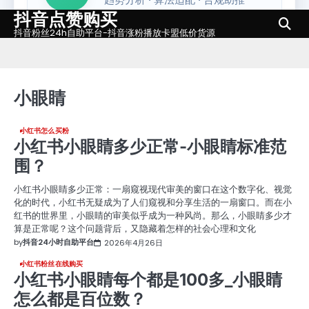
抖音点赞购买
Skip
to
抖音粉丝24h自助平台-抖音涨粉播放卡盟低价货源
content
小眼睛
小红书怎么买粉
小红书小眼睛多少正常-小眼睛标准范
围？
小红书小眼睛多少正常：一扇窥视现代审美的窗口在这个数字化、视觉
化的时代，小红书无疑成为了人们窥视和分享生活的一扇窗口。而在小
红书的世界里，小眼睛的审美似乎成为一种风尚。那么，小眼睛多少才
算是正常呢？这个问题背后，又隐藏着怎样的社会心理和文化
by
抖音24小时自助平台
2026年4月26日
小红书粉丝在线购买
小红书小眼睛每个都是100多_小眼睛
怎么都是百位数？