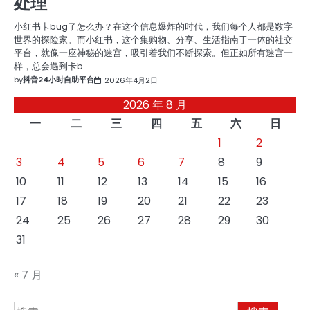
处理
小红书卡bug了怎么办？在这个信息爆炸的时代，我们每个人都是数字
世界的探险家。而小红书，这个集购物、分享、生活指南于一体的社交
平台，就像一座神秘的迷宫，吸引着我们不断探索。但正如所有迷宫一
样，总会遇到卡b
by
抖音24小时自助平台
2026年4月2日
2026 年 8 月
一
二
三
四
五
六
日
1
2
3
4
5
6
7
8
9
10
11
12
13
14
15
16
17
18
19
20
21
22
23
24
25
26
27
28
29
30
31
« 7 月
搜