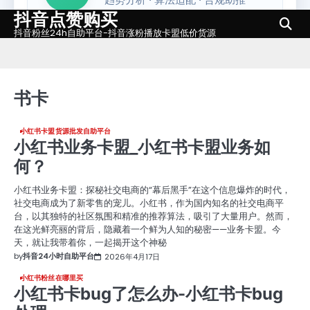
抖音点赞购买
Skip
to
抖音粉丝24h自助平台-抖音涨粉播放卡盟低价货源
content
书卡
小红书卡盟货源批发自助平台
小红书业务卡盟_小红书卡盟业务如
何？
小红书业务卡盟：探秘社交电商的“幕后黑手”在这个信息爆炸的时代，
社交电商成为了新零售的宠儿。小红书，作为国内知名的社交电商平
台，以其独特的社区氛围和精准的推荐算法，吸引了大量用户。然而，
在这光鲜亮丽的背后，隐藏着一个鲜为人知的秘密——业务卡盟。今
天，就让我带着你，一起揭开这个神秘
by
抖音24小时自助平台
2026年4月17日
小红书粉丝在哪里买
小红书卡bug了怎么办-小红书卡bug