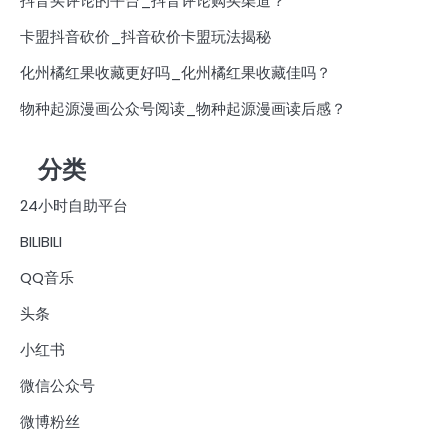
抖音买评论的平台_抖音评论购买渠道？
卡盟抖音砍价_抖音砍价卡盟玩法揭秘
化州橘红果收藏更好吗_化州橘红果收藏佳吗？
物种起源漫画公众号阅读_物种起源漫画读后感？
分类
24小时自助平台
BILIBILI
QQ音乐
头条
小红书
微信公众号
微博粉丝