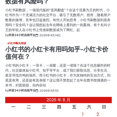
数据有风险吗？
小红书刷数据，一场现代版的“逆风翻盘”？在这个流量为王的时代，小
红书作为一个充满活力的社交平台，吸引了无数用户。然而，随着用户
数量的激增，竞争也日益激烈。有些人开始思考，小红书刷数据到底有
用吗？安全吗？这让我想起去年在网络上看到的一则案例。有个名叫小
王的年轻人在小红书上凭借刷数据成为了网红。起
by
抖音24小时自助平台
2026年4月14日
小红书曝光阅读
小红书的小红卡有用吗知乎-小红卡价
值何在？
小红书的小红卡：一张卡，一扇窗，还是一堵墙？在这个信息爆炸的时
代，社交媒体如小红书、知乎等平台，成了我们获取信息、分享生活、
甚至寻找共鸣的场所。而小红书的小红卡，作为其独特的互动方式，到
底是有用，还是徒有其表呢？这让我不禁想起了去年在图书馆偶遇的一
本书，封面斑驳，但内容却
by
抖音24小时自助平台
2026年4月1日
2026 年 8 月
一
二
三
四
五
六
日
1
2