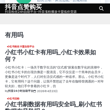
抖音点赞购买
Skip
to
抖音粉丝24h自助平台-抖音涨粉播放卡盟低价货源
content
有用吗
小红书粉丝卡盟自助平台
小红书小红卡有用吗_小红卡效果如
何？
小红书小红卡：一场关于数字生活的“仪式感”探索在数字化的浪潮中，
小红书小红卡的出现仿佛是一股清流，它不仅仅是一个简单的会员卡，
更像是这个时代下，人们对生活仪式感的一种追求。那么，小红书小红
卡，它有用吗？这个问题，让我不禁想起了去年在咖啡馆偶遇的一对年
轻夫妇，他们手中拿着的小红卡，仿
by
抖音24小时自助平台
2026年4月23日
小红书活粉
小红书刷数据有用吗安全吗_刷小红书