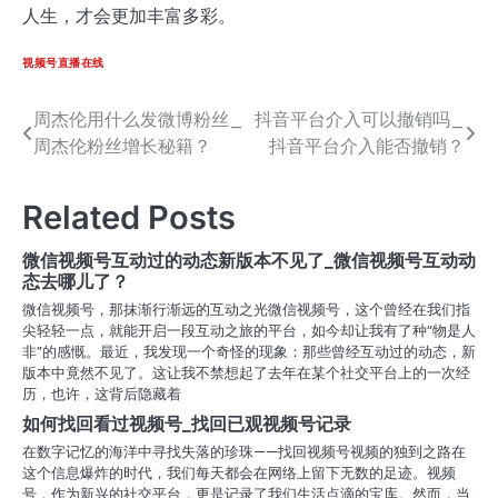
人生，才会更加丰富多彩。
视频号直播在线
周杰伦用什么发微博粉丝_
抖音平台介入可以撤销吗_
文
周杰伦粉丝增长秘籍？
抖音平台介入能否撤销？
章
导
Related Posts
航
微信视频号互动过的动态新版本不见了_微信视频号互动动
态去哪儿了？
微信视频号，那抹渐行渐远的互动之光微信视频号，这个曾经在我们指
尖轻轻一点，就能开启一段互动之旅的平台，如今却让我有了种“物是人
非”的感慨。最近，我发现一个奇怪的现象：那些曾经互动过的动态，新
版本中竟然不见了。这让我不禁想起了去年在某个社交平台上的一次经
历，也许，这背后隐藏着
如何找回看过视频号_找回已观视频号记录
在数字记忆的海洋中寻找失落的珍珠——找回视频号视频的独到之路在
这个信息爆炸的时代，我们每天都会在网络上留下无数的足迹。视频
号，作为新兴的社交平台，更是记录了我们生活点滴的宝库。然而，当