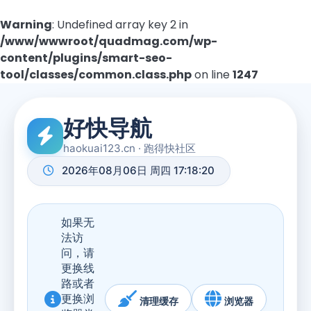
Warning
: Undefined array key 2 in
/www/wwwroot/quadmag.com/wp-
content/plugins/smart-seo-
tool/classes/common.class.php
on line
1247