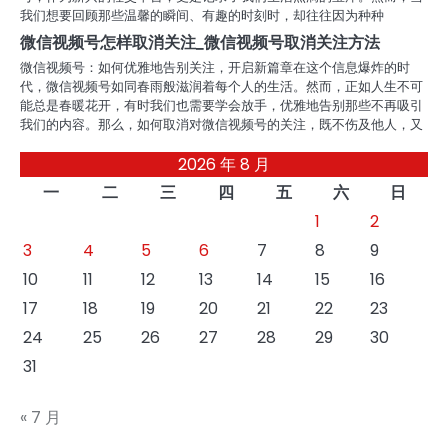
我们想要回顾那些温馨的瞬间、有趣的时刻时，却往往因为种种
微信视频号怎样取消关注_微信视频号取消关注方法
微信视频号：如何优雅地告别关注，开启新篇章在这个信息爆炸的时
代，微信视频号如同春雨般滋润着每个人的生活。然而，正如人生不可
能总是春暖花开，有时我们也需要学会放手，优雅地告别那些不再吸引
我们的内容。那么，如何取消对微信视频号的关注，既不伤及他人，又
2026 年 8 月
一
二
三
四
五
六
日
1
2
3
4
5
6
7
8
9
10
11
12
13
14
15
16
17
18
19
20
21
22
23
24
25
26
27
28
29
30
31
« 7 月