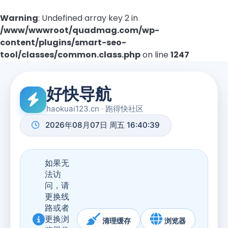
Warning
: Undefined array key 2 in
/www/wwwroot/quadmag.com/wp-
content/plugins/smart-seo-
tool/classes/common.class.php
on line
1247