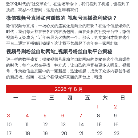
数字化时代的“社交革命”。在这场革命中，我们看到了机遇，也看到了
挑战。我忍不住想问，这是否意味着我们
微信视频号直播如何赚钱的_视频号直播盈利秘诀？
微信视频号直播，一场心灵的盛宴还是商业的狂欢？在这个信息爆炸的
时代，我们每天都在被各种内容所包围。而在众多的社交平台中，微信
视频号无疑成为了近年来最为火热的一个。那么，究竟如何才能在这个
平台上通过直播赚到钱呢？这让我不禁想起了去年在一家网红咖
视频号刷粉丝自助网站_视频号粉丝自助平台揭秘
谜一样的数字盛宴：揭秘视频号刷粉丝自助网站的奥秘在这个信息爆炸
的时代，每个人都在寻找一种方式，让自己的声音被更多人听见。视频
号，作为微信生态圈中的一颗新星，迅速崛起，成为了众多内容创作者
的新战场。然而，在这个看似光鲜亮丽的舞台上，暗流
2026 年 8 月
一
二
三
四
五
六
日
1
2
3
4
5
6
7
8
9
10
11
12
13
14
15
16
17
18
19
20
21
22
23