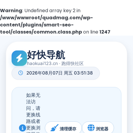
Warning
: Undefined array key 2 in
/www/wwwroot/quadmag.com/wp-
content/plugins/smart-seo-
tool/classes/common.class.php
on line
1247