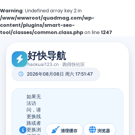
Warning
: Undefined array key 2 in
/www/wwwroot/quadmag.com/wp-
content/plugins/smart-seo-
tool/classes/common.class.php
on line
1247