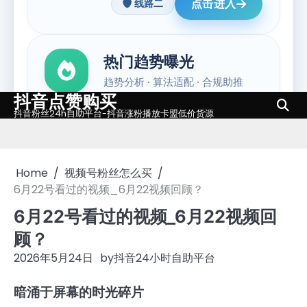
抖音点赞购买
Skip
抖音粉丝24h自助平台-抖音涨粉播放卡盟低价货源
to
content
Home
视频号粉丝怎么买
6月22号看过的视频_6月22视频回顾？
6月22号看过的视频_6月22视频回
顾？
2026年5月24日
by
抖音24小时自助平台
暗涌于屏幕的时光碎片