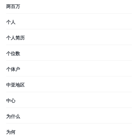
两百万
个人
个人简历
个位数
个体户
中亚地区
中心
为什么
为何