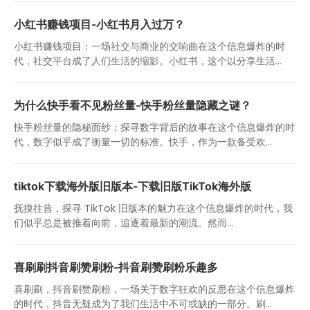
小红书赚钱项目-小红书月入过万？
小红书赚钱项目：一场社交与商业的交响曲在这个信息爆炸的时
代，社交平台成了人们生活的缩影。小红书，这个以分享生活...
为什么快手看不见粉丝量-快手粉丝量隐藏之谜？
快手粉丝量的隐秘面纱：探寻数字背后的故事在这个信息爆炸的时
代，数字似乎成了衡量一切的标准。快手，作为一款备受欢...
tiktok下载海外版旧版本-下载旧版TikTok海外版
抚摸往昔，探寻 TikTok 旧版本的魅力在这个信息爆炸的时代，我
们似乎总是被推着向前，追逐着最新的潮流。然而...
喜刷刷抖音刷赞刷粉-抖音刷赞刷粉乐趣多
喜刷刷，抖音刷赞刷粉，一场关于数字狂欢的反思在这个信息爆炸
的时代，抖音无疑成为了我们生活中不可或缺的一部分。刷...