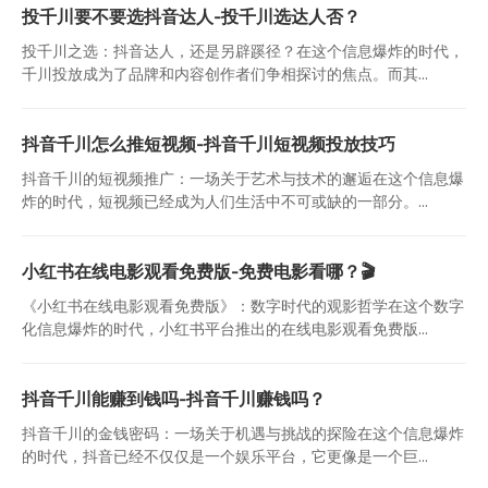
投千川要不要选抖音达人-投千川选达人否？
投千川之选：抖音达人，还是另辟蹊径？在这个信息爆炸的时代，
千川投放成为了品牌和内容创作者们争相探讨的焦点。而其...
抖音千川怎么推短视频-抖音千川短视频投放技巧
抖音千川的短视频推广：一场关于艺术与技术的邂逅在这个信息爆
炸的时代，短视频已经成为人们生活中不可或缺的一部分。...
小红书在线电影观看免费版-免费电影看哪？🎬
《小红书在线电影观看免费版》：数字时代的观影哲学在这个数字
化信息爆炸的时代，小红书平台推出的在线电影观看免费版...
抖音千川能赚到钱吗-抖音千川赚钱吗？
抖音千川的金钱密码：一场关于机遇与挑战的探险在这个信息爆炸
的时代，抖音已经不仅仅是一个娱乐平台，它更像是一个巨...