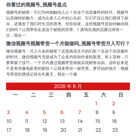
你看过的视频号_视频号盘点
视频号的秘密：它们为何能触动人心？在这个信息爆炸的时代，视频号
以其独特的魅力，成为众多人心中的心头好。它们不仅让我们获得了娱
乐，还激发了我们对生活的思考。但你知道，这些视频号是如何触动我
们的吗？让我带你走进这个秘密的世界。1. 真情实感的流露记得有一
次，我在一
微信视频号视频带货一个月能做吗_视频号带货月入可行？
微信视频号：月入斗金的秘密？还是镜花水月的幻影？在这个信息爆炸
的时代，微信视频号无疑成为了众多内容创作者的新宠。有人宣称，只
要掌握了技巧，一个月内通过视频带货就能实现财务自由。这听起来是
不是有些像电影里的桥段？让我来带你一探究竟。梦开始的地方：视频
号带货的诱惑记得去年夏天，我在一个微
2026 年 8 月
一
二
三
四
五
六
日
1
2
3
4
5
6
7
8
9
10
11
12
13
14
15
16
17
18
19
20
21
22
23