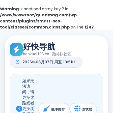
Warning
: Undefined array key 2 in
/www/wwwroot/quadmag.com/wp-
content/plugins/smart-seo-
tool/classes/common.class.php
on line
1247