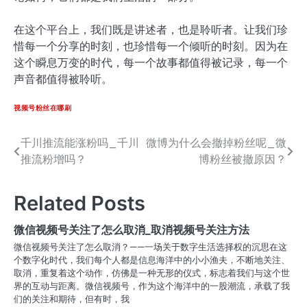
在这个平台上，我们既是讲述者，也是聆听者。让我们珍
惜每一个分享的时刻，也珍惜每一个倾听的时刻。因为在
这个瞬息万变的时代，每一个故事都值得被记录，每一个
声音都值得被聆听。
视频号粉丝在哪刷
千川推流能涨粉吗_千川
微博为什么会撤掉粉丝呢_微
文
推流粉增吗？
博粉丝被撤原因？
章
导
Related Posts
航
微信视频号关注了怎么取消_取消视频号关注方法
微信视频号关注了怎么取消？——一场关于数字生活选择权的沉思在这
个数字化时代，我们每个人都是信息海洋中的小小渔夫，不断地关注、
取消，重复着这个动作，仿佛是一种无形的仪式，标志着我们与这个世
界的互动与距离。微信视频号，作为这个海洋中的一股潮流，承载了我
们的关注和期待，但有时，我