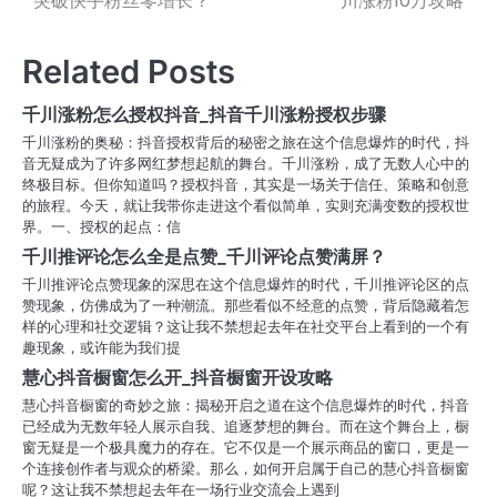
突破快手粉丝零增长？
川涨粉10万攻略
章
导
Related Posts
航
千川涨粉怎么授权抖音_抖音千川涨粉授权步骤
千川涨粉的奥秘：抖音授权背后的秘密之旅在这个信息爆炸的时代，抖
音无疑成为了许多网红梦想起航的舞台。千川涨粉，成了无数人心中的
终极目标。但你知道吗？授权抖音，其实是一场关于信任、策略和创意
的旅程。今天，就让我带你走进这个看似简单，实则充满变数的授权世
界。一、授权的起点：信
千川推评论怎么全是点赞_千川评论点赞满屏？
千川推评论点赞现象的深思在这个信息爆炸的时代，千川推评论区的点
赞现象，仿佛成为了一种潮流。那些看似不经意的点赞，背后隐藏着怎
样的心理和社交逻辑？这让我不禁想起去年在社交平台上看到的一个有
趣现象，或许能为我们提
慧心抖音橱窗怎么开_抖音橱窗开设攻略
慧心抖音橱窗的奇妙之旅：揭秘开启之道在这个信息爆炸的时代，抖音
已经成为无数年轻人展示自我、追逐梦想的舞台。而在这个舞台上，橱
窗无疑是一个极具魔力的存在。它不仅是一个展示商品的窗口，更是一
个连接创作者与观众的桥梁。那么，如何开启属于自己的慧心抖音橱窗
呢？这让我不禁想起去年在一场行业交流会上遇到