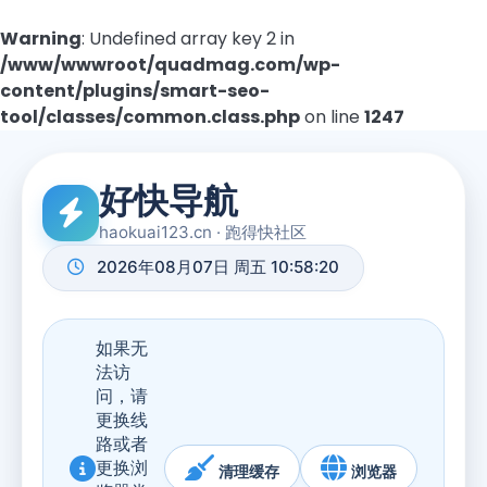
Warning
: Undefined array key 2 in
/www/wwwroot/quadmag.com/wp-
content/plugins/smart-seo-
tool/classes/common.class.php
on line
1247