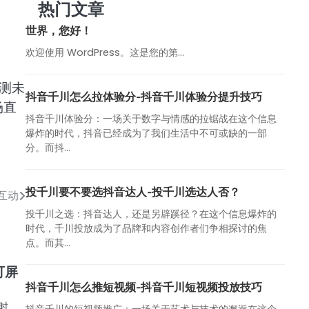
热门文章
世界，您好！
欢迎使用 WordPress。这是您的第…
测未
抖音千川怎么拉体验分-抖音千川体验分提升技巧
场直
抖音千川体验分：一场关于数字与情感的拉锯战在这个信息
爆炸的时代，抖音已经成为了我们生活中不可或缺的一部
分。而抖...
投千川要不要选抖音达人-投千川选达人否？
互动
投千川之选：抖音达人，还是另辟蹊径？在这个信息爆炸的
时代，千川投放成为了品牌和内容创作者们争相探讨的焦
点。而其...
可屏
抖音千川怎么推短视频-抖音千川短视频投放技巧
时
抖音千川的短视频推广：一场关于艺术与技术的邂逅在这个