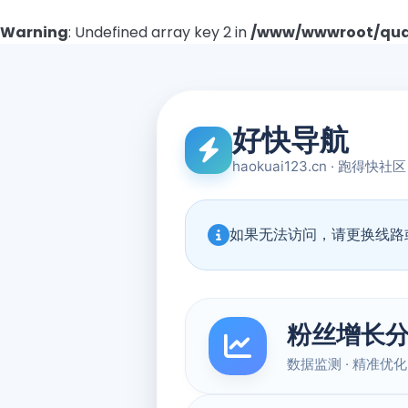
Warning
: Undefined array key 2 in
/www/wwwroot/quad