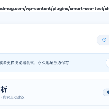
mag.com/wp-content/plugins/smart-seo-tool/cl