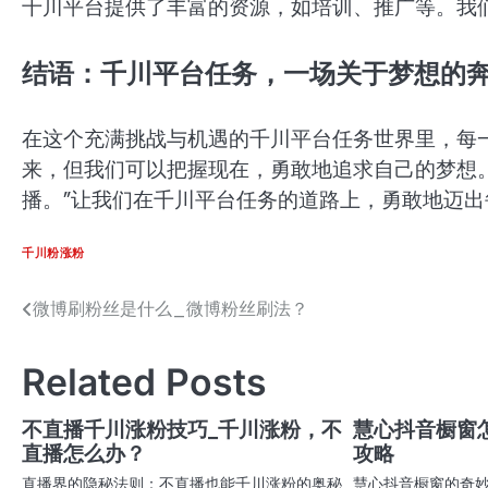
千川平台提供了丰富的资源，如培训、推广等。我
结语：千川平台任务，一场关于梦想的
在这个充满挑战与机遇的千川平台任务世界里，每
来，但我们可以把握现在，勇敢地追求自己的梦想
播。”让我们在千川平台任务的道路上，勇敢地迈
千川粉涨粉
微博刷粉丝是什么_微博粉丝刷法？
文
章
Related Posts
导
航
不直播千川涨粉技巧_千川涨粉，不
慧心抖音橱窗
直播怎么办？
攻略
直播界的隐秘法则：不直播也能千川涨粉的奥秘
慧心抖音橱窗的奇