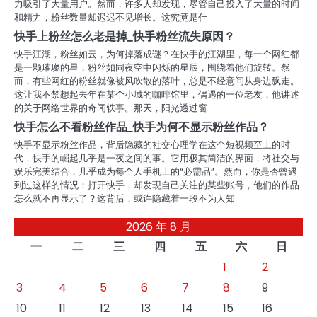
力吸引了大量用户。然而，许多人却发现，尽管自己投入了大量的时间
和精力，粉丝数量却迟迟不见增长。这究竟是什
快手上粉丝怎么老是掉_快手粉丝流失原因？
快手江湖，粉丝如云，为何掉落成谜？在快手的江湖里，每一个网红都
是一颗璀璨的星，粉丝如同夜空中闪烁的星辰，围绕着他们旋转。然
而，有些网红的粉丝就像被风吹散的落叶，总是不经意间从身边飘走。
这让我不禁想起去年在某个小城的咖啡馆里，偶遇的一位老友，他讲述
的关于网络世界的奇闻轶事。那天，阳光透过窗
快手怎么不看粉丝作品_快手为何不显示粉丝作品？
快手不显示粉丝作品，背后隐藏的社交心理学在这个短视频至上的时
代，快手的崛起几乎是一夜之间的事。它用极其简洁的界面，将社交与
娱乐完美结合，几乎成为每个人手机上的“必需品”。然而，你是否曾遇
到过这样的情况：打开快手，却发现自己关注的某些账号，他们的作品
怎么就不再显示了？这背后，或许隐藏着一段不为人知
2026 年 8 月
一
二
三
四
五
六
日
1
2
3
4
5
6
7
8
9
10
11
12
13
14
15
16