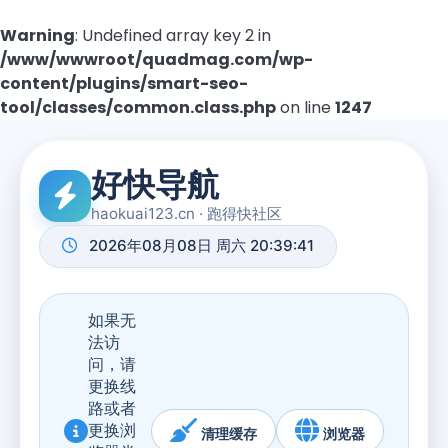
Warning
: Undefined array key 2 in
/www/wwwroot/quadmag.com/wp-
content/plugins/smart-seo-
tool/classes/common.class.php
on line
1247