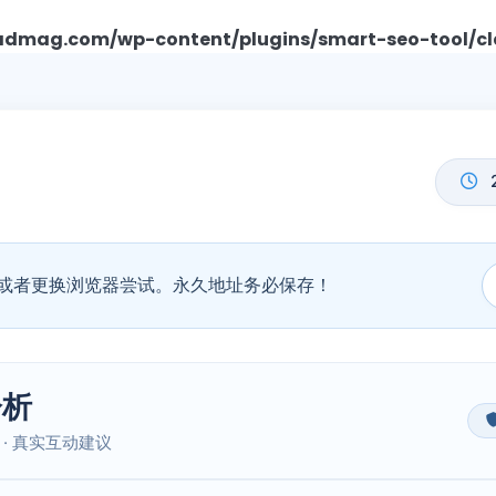
mag.com/wp-content/plugins/smart-seo-tool/cl