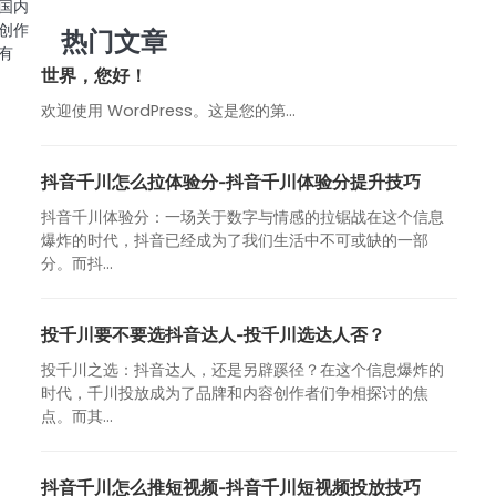
国内
创作
热门文章
有
世界，您好！
欢迎使用 WordPress。这是您的第…
抖音千川怎么拉体验分-抖音千川体验分提升技巧
抖音千川体验分：一场关于数字与情感的拉锯战在这个信息
爆炸的时代，抖音已经成为了我们生活中不可或缺的一部
分。而抖...
投千川要不要选抖音达人-投千川选达人否？
投千川之选：抖音达人，还是另辟蹊径？在这个信息爆炸的
时代，千川投放成为了品牌和内容创作者们争相探讨的焦
点。而其...
抖音千川怎么推短视频-抖音千川短视频投放技巧