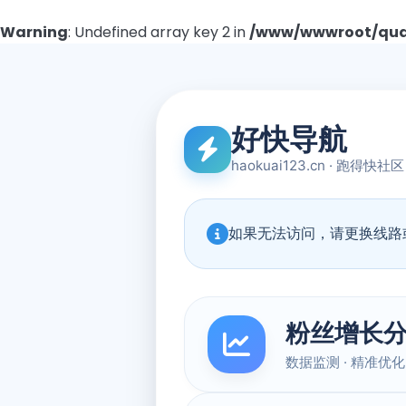
Warning
: Undefined array key 2 in
/www/wwwroot/quad