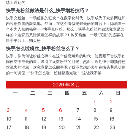
镇上遇到的
快手充粉丝做法是什么_快手增粉技巧？
快手充粉丝，一场虚拟的狂欢？在数字化时代，快手成为了众多网红和
内容创作者的聚集地。然而，在这个看似光鲜亮丽的舞台上，隐藏着一
个不为人知的秘密——快手充粉丝。那么，快手充粉丝的做法究竟是怎
样的？这背后又隐藏着怎样的故事？1. 购买粉丝，一场“买量”的盛宴在
快手平台上，购买粉
快手怎么啦粉丝_快手粉丝怎么了？
快手，你为何让粉丝心碎？在这个信息爆炸的时代，短视频平台快手如
同夜空中最亮的星，吸引了无数粉丝的目光。然而，近期快手却频传粉
丝流失的消息，这究竟是怎么回事呢？我不禁想起去年在街头巷尾听到
的一句调侃：“快手怎么啦，粉丝都跑光啦！”这让我不禁
2026 年 8 月
一
二
三
四
五
六
日
1
2
3
4
5
6
7
8
9
10
11
12
13
14
15
16
17
18
19
20
21
22
23