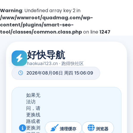
Warning
: Undefined array key 2 in
/www/wwwroot/quadmag.com/wp-
content/plugins/smart-seo-
tool/classes/common.class.php
on line
1247