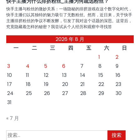
快手主播为什么排挤粉丝_主播为何疏远粉丝？
快手主播与粉丝的微妙关系：一场隐秘的排挤游戏在这个数字化时代，
快手主播们以其独特的魅力吸引了无数粉丝。然而，近日来，关于快手
主播排挤粉丝的争议不断发酵，引发了我对这个话题的深思。这背后，
究竟隐藏着怎样的秘密？我尝试从个人经历和观察中寻找答
2026 年 8 月
一
二
三
四
五
六
日
1
2
3
4
5
6
7
8
9
10
11
12
13
14
15
16
17
18
19
20
21
22
23
24
25
26
27
28
29
30
31
« 7 月
搜