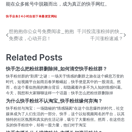
能在众多账号中脱颖而出，成为真正的快手网红。
快手业务24小时自助下单最便宜网站
想抱抱你公众号免费阅读_抱抱
千川投流涨粉掉的快_
文
免费读，心动开启！
千川涨粉速减？
章
导
Related Posts
航
快手怎么把粉丝群删除掉_如何清空快手粉丝群？
快手粉丝群的“割席”之谜：一场关于情感的删群之旅在这个瞬息万变的
时代，短视频平台如雨后春笋般崛起，快手便是其中的一股清流。然
而，在这个看似热闹的舞台背后，却隐藏着许多不为人知的情感纠葛。
今天，我想和大家聊聊这样一个话题：快手怎么把粉丝群删除掉
为什么快手粉丝不认淘宝_快手粉丝缘何弃淘？
快手粉丝与淘宝：一场隐秘的“情感隔阂”在这个信息爆炸的时代，社交
媒体成为了人们生活的一部分。快手，这个以短视频闻名的平台，以其
独特的社区氛围和真实的生活记录，吸引了大量粉丝。然而，在这些忠
实的快手粉丝中，却有一股力量，他们对于淘宝