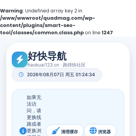
Warning
: Undefined array key 2 in
/www/wwwroot/quadmag.com/wp-
content/plugins/smart-seo-
tool/classes/common.class.php
on line
1247